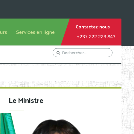
Contactez-nous
urs
Services en ligne
+237 222 223 843
tème francophone
Orientation Conseil
tème anglophone
Gestion du Personnel
Gestion du matricule des
élèves
les
Demande d'actes certificatifs
Le Ministre
Demande de subvention
Acceder au Mail pro