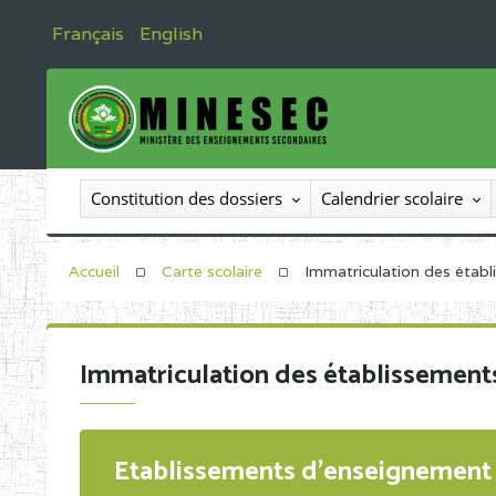
Français
English
Constitution des dossiers
Calendrier scolaire
Accueil
Carte scolaire
Immatriculation des étab
Immatriculation des établissement
Etablissements d'enseignement