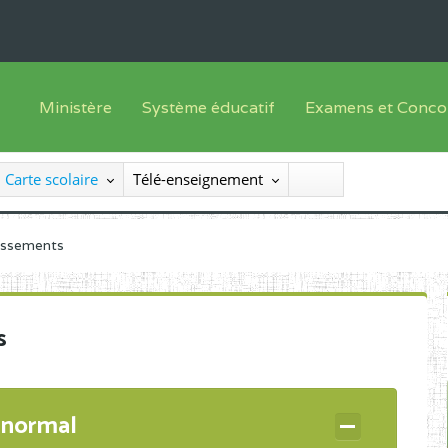
Ministère
Système éducatif
Examens et Conco
Sous sys
Le Ministre
Offre de formation
Inscriptions
Carte scolaire
Télé-enseignement
Sous sys
Le SEESEN
Progammes d'études
Liste des candidats
Inspection Générale des Services
Manuels scolaires
Résultats
lissements
Inspection Générale des Enseignements
Diplômes disponib
Administration Centrale
s
Services Déconcentrés
Organigramme
 normal