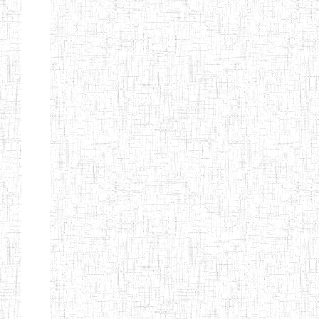
Nature
Arrondissement
Denomination
Création
Type
Natur
ENIEG LES
25/09/1995
ENIEG
Privé
MOINILLONS
ENPIEG
10/10/2013
ENIEG
Privé
BILINGUE
MAGAWATI