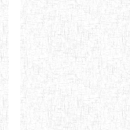
FIERTE
ENIEG TAGA
02/09/2014
ENIEG
Privé
ENIET
04/02/2014
ENIET
Privé
SIANTOU
ENIEG PRIVEE
28/08/2009
ENIEG
Privé
GOLDEN
ENIEG
28/12/2007
ENIEG
Privé
BILINGUE LE
GRAND
ENIEG
15/04/2014
ENIEG
Privé
BILINGUE
VIVA