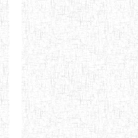
ENIEG BERYLA
06/06/2014
ENIEG
Privé
ENIEG
28/08/2009
ENIEG
Privé
L'EXCELLENCE
ENIEG DES
10/07/2001
ENIEG
Privé
NATIONS
ENIET PAUL
23/07/2014
ENIET
Privé
MOMO
ENIEG PRIVEE
10/07/2008
ENIEG
Privé
TCHEB'S
ENIEG PRIVEE
12/07/2019
ENIEG
Privé