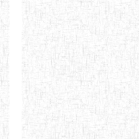
EDUCATION
ENIEG PRIVEE
20/08/2015
ENIEG
Privé
MERE
THERESA
ENIEG COSBIE
28/08/2009
ENIEG
Privé
ENIEG STAR
28/12/2007
ENIEG
Privé
ENIEG MEVEC
02/07/2012
ENIEG
Privé
Page 2 sur 13 Total: 307
Afficher
Début
Préc.
1
2
3
4
5
6