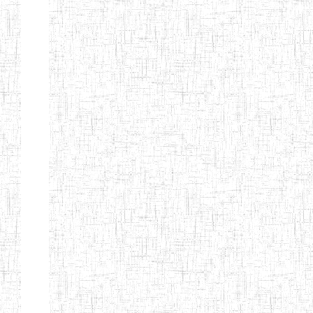
d'enseignement
normal
ENI
Chercher:
Effacer les filtres
Denomination
Type