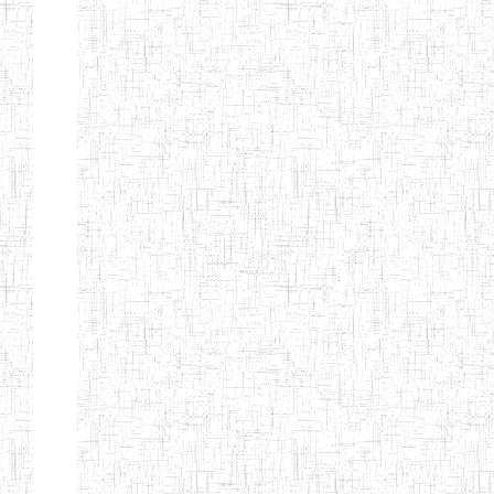
ENIEG
10/07/2000
ENIEG
Privé
BILINGUE
MATSIAZE
ENPIEG
20/08/2015
ENIEG
Privé
BILINGUE
SENTTI-IBES
ENIEG PRIVEE
06/06/2016
ENIEG
Privé
BILINGUE LES
ROSSIGNOLS
MAJORS
ENI PRIVEE
22/09/2000
ENIEG
Privé
LAIQUE