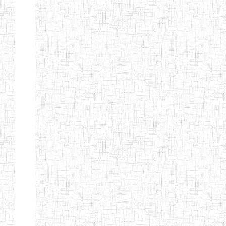
Suivant
Fin
Etablissements
d'enseignement
secondaire
technique
et
professionnel
ESTP
Etablissements