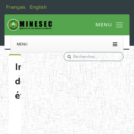
Français
English
MENU
Immatriculation
des
établissements
Etablissements