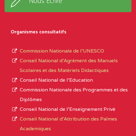
Nous Ecrire
:33853 YAOUNDE
sous-
système,
CENTRE
COLLEGE
5JK
le
D'ENSEIGNEMENT
Organismes consultatifs
type
GENERAL ET
d’enseignement
PROFESSIONNEL
Commission Nationale de l’UNESCO
autorisé
(CEGEP) STE FOI BP
Conseil National d’Agrément des Manuels
et
:4740 YAOUNDE
Scolaires et des Matériels Didactiques
le
Conseil National de l’Education
CENTRE
COLLEGE PANAFRICAIN
5JK
numéro
Commission Nationale des Programmes et des
DE L'EXCELLENCE BP
d’immatriculation.
Diplômes
:4447 YAOUNDE
Conseil National de l’Enseignement Privé
L’offre
CENTRE
COLLEGE PRIVE
5JK
Conseil National d'Attribution des Palmes
d’éducation
CATHOLIQUE
Academiques
de