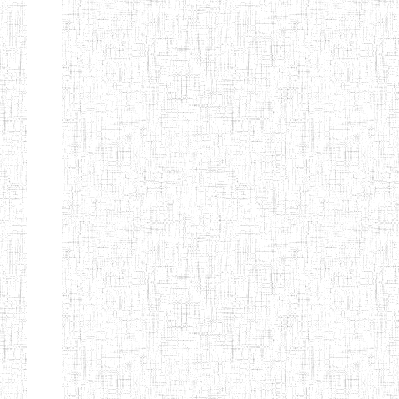
BILINGUE
INCLUSIVE
LOUIS
BRAILLE DU
CJARC
ENIEG LA
28/12/2007
ENIEG
Privé
PENSEE
ENIEG PRIVEE
28/08/2009
ENIEG
Privé
AIME-CESAIRE
ENIEG
03/06/2014
ENIEG
Privé
SIANTOU
ENIEG LA
26/05/2014
ENIEG
Privé