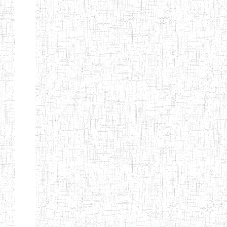
Suivant
Fin
Etablissements
d'enseignement
secondaire
technique
et
professionnel
ESTP
Etablissements