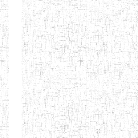
FIERTE
ENIEG TAGA
02/09/2014
ENIEG
Privé
ENIET
04/02/2014
ENIET
Privé
SIANTOU
ENIEG PRIVEE
28/08/2009
ENIEG
Privé
GOLDEN
ENIEG
28/12/2007
ENIEG
Privé
BILINGUE LE
GRAND
ENIEG
15/04/2014
ENIEG
Privé
BILINGUE
VIVA