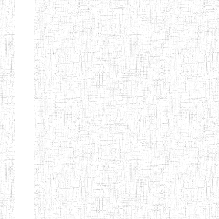
Nature
Arrondissement
Denomination
Création
Type
Natur
ENIEG LES
25/09/1995
ENIEG
Privé
MOINILLONS
ENPIEG
10/10/2013
ENIEG
Privé
BILINGUE
MAGAWATI