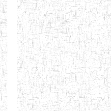
BILINGUE
INCLUSIVE
LOUIS
BRAILLE DU
CJARC
ENIEG LA
28/12/2007
ENIEG
Privé
PENSEE
ENIEG PRIVEE
28/08/2009
ENIEG
Privé
AIME-CESAIRE
ENIEG
03/06/2014
ENIEG
Privé
SIANTOU
ENIEG LA
26/05/2014
ENIEG
Privé