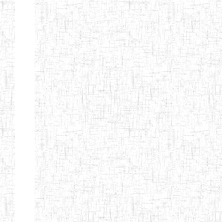
EDUCATION
ENIEG PRIVEE
20/08/2015
ENIEG
Privé
MERE
THERESA
ENIEG COSBIE
28/08/2009
ENIEG
Privé
ENIEG STAR
28/12/2007
ENIEG
Privé
ENIEG MEVEC
02/07/2012
ENIEG
Privé
Page 2 sur 13 Total: 307
Afficher
Début
Préc.
1
2
3
4
5
6