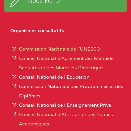
Nous Ecrire
:33853 YAOUNDE
sous-
système,
CENTRE
COLLEGE
5JK
le
D'ENSEIGNEMENT
Organismes consultatifs
type
GENERAL ET
d’enseignement
PROFESSIONNEL
Commission Nationale de l’UNESCO
autorisé
(CEGEP) STE FOI BP
Conseil National d’Agrément des Manuels
et
:4740 YAOUNDE
Scolaires et des Matériels Didactiques
le
Conseil National de l’Education
CENTRE
COLLEGE PANAFRICAIN
5JK
numéro
Commission Nationale des Programmes et des
DE L'EXCELLENCE BP
d’immatriculation.
Diplômes
:4447 YAOUNDE
Conseil National de l’Enseignement Privé
L’offre
CENTRE
COLLEGE PRIVE
5JK
Conseil National d'Attribution des Palmes
d’éducation
CATHOLIQUE
Academiques
de