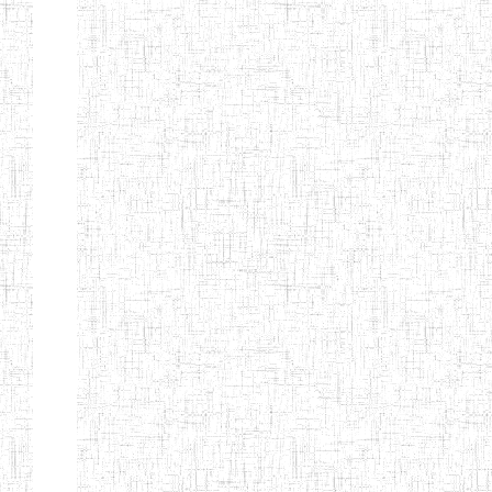
ENIEG
10/07/2000
ENIEG
Privé
BILINGUE
MATSIAZE
ENPIEG
20/08/2015
ENIEG
Privé
BILINGUE
SENTTI-IBES
ENIEG PRIVEE
06/06/2016
ENIEG
Privé
BILINGUE LES
ROSSIGNOLS
MAJORS
ENI PRIVEE
22/09/2000
ENIEG
Privé
LAIQUE