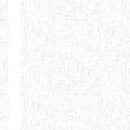
ENIEG BERYLA
06/06/2014
ENIEG
Privé
ENIEG
28/08/2009
ENIEG
Privé
L'EXCELLENCE
ENIEG DES
10/07/2001
ENIEG
Privé
NATIONS
ENIET PAUL
23/07/2014
ENIET
Privé
MOMO
ENIEG PRIVEE
10/07/2008
ENIEG
Privé
TCHEB'S
ENIEG PRIVEE
12/07/2019
ENIEG
Privé