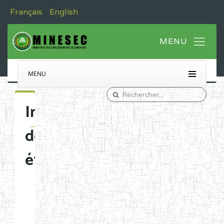
Français
English
MENU
Immatriculation
des
établissements
Etablissements