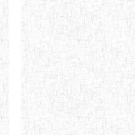
d'enseignement
normal
ENI
Chercher:
Effacer les filtres
Denomination
Type