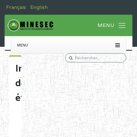
Français
English
MENU
Immatriculation
des
établissements
Etablissements