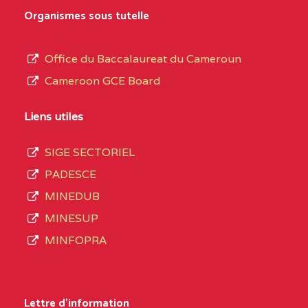
MARIA GORETTI BP
au
Organismes sous tutelle
:1152 YAOUNDE
terme
des
CENTRE
COLLEGE PRIVE LAIC
5JK
Office du Baccalaureat du Cameroun
opérations
SAINT MICHEL
Cameroon GCE Board
d’immatriculation
ARCHANGE BP :10017
du
Liens utiles
YAOUNDE
mois
SIGE SECTORIEL
CENTRE
COMPLEXE SCOLAIRE
5JK
de
PADESCE
AKOA BP :13029
septembre
MINEDUB
YAOUNDE
2020
MINESUP
compte
CENTRE
COMPLEXE SCOLAIRE
5JK
MINFOPRA
3408
BILINGUE SAINT
structures
GERMAIN BP :12671
réparties
Lettre d'information
YAOUNDE