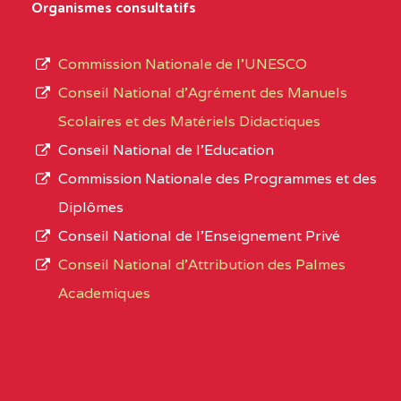
D'ENSEIGNEMENT
Organismes consultatifs
type
GENERAL ET
d’enseignement
PROFESSIONNEL
Commission Nationale de l’UNESCO
autorisé
(CEGEP) STE FOI BP
Conseil National d’Agrément des Manuels
et
:4740 YAOUNDE
Scolaires et des Matériels Didactiques
le
Conseil National de l’Education
CENTRE
COLLEGE PANAFRICAIN
5JK
numéro
Commission Nationale des Programmes et des
DE L'EXCELLENCE BP
d’immatriculation.
Diplômes
:4447 YAOUNDE
Conseil National de l’Enseignement Privé
L’offre
CENTRE
COLLEGE PRIVE
5JK
Conseil National d'Attribution des Palmes
d’éducation
CATHOLIQUE
Academiques
de
D'ENSEIGNEMENT
l’Enseignement
TECHNIQUE
Secondaire
INDUSTRIEL FEMININ
Général