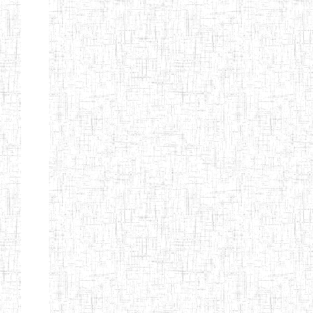
d'enseignement
normal
ENI
Chercher:
Effacer les filtres
Denomination
Type