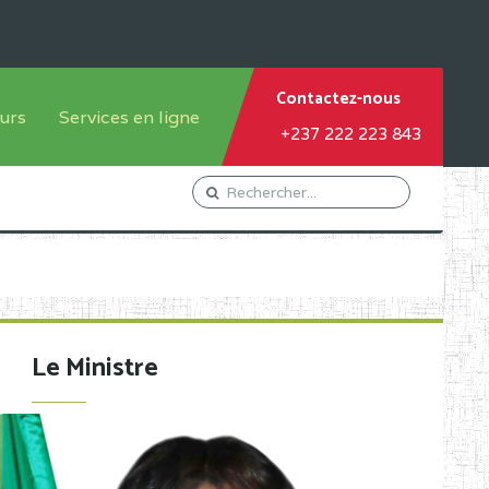
Contactez-nous
urs
Services en ligne
+237 222 223 843
tème francophone
Orientation Conseil
tème anglophone
Gestion du Personnel
Gestion du matricule des
élèves
les
Demande d'actes certificatifs
Le Ministre
Demande de subvention
Acceder au Mail pro