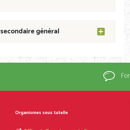
secondaire général
ESEC/CAB du 21 mars 2011 portant ouverture
s d’Enseignement Secondaire et Normal (RNE),
Fo
s régulièrement immatriculés et inscrits au
rtées à la connaissance du grand public.
épartement et Arrondissement ; suivent les
sformation et d’ouverture, le nom du fondateur
Organismes sous tutelle
t, le sous-système, le type d’enseignement