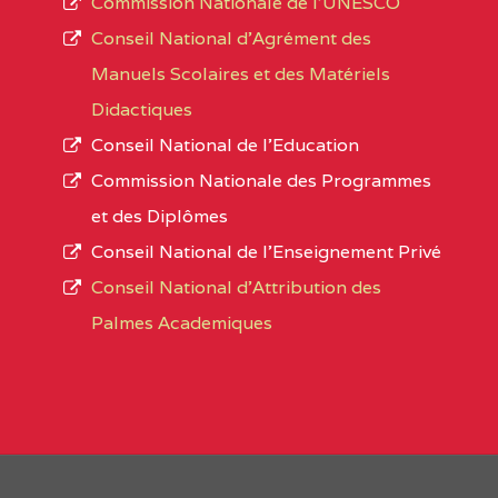
Commission Nationale de l’UNESCO
Noms
Conseil National d’Agrément des
L’offre d’éducation de
l’Enseignement Secon
Localité
Manuels Scolaires et des Matériels
d’immatriculation du mois de septembre 2020
Didactiques
suit :
Conseil National de l’Education
Région
Noms
1950 établissements publics
fonctionnels
Commission Nationale des Programmes
895 CES dont 86 Bilingues
et des Diplômes
AGES COMPREHENSIVE BILINGUAL HIG
1055 Lycées dont 351 Bilingues
Conseil National de l’Enseignement Privé
72 établissements avec section bilingue 
SUD-OUEST
AGES COMPREHENSIVE BIL
Conseil National d'Attribution des
SCHOOL BP :495 KUMBA
Palmes Academiques
1358 établissements privés
, soit :
AKONGNE COMPREHENSIVE COLLEGE (A
994 établissements privés laïcs
190 établissements privés catholiques
NORD-
AKONGNE COMPREHENSIVE
88 établissements privés protestants
OUEST
:2165 bafut
44 établissements privés islamiques.