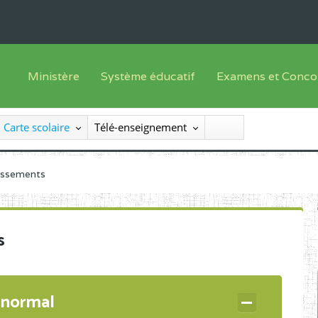
Ministère
Système éducatif
Examens et Conco
Sous sys
Le Ministre
Offre de formation
Inscriptions
Carte scolaire
Télé-enseignement
Sous sys
Le SEESEN
Progammes d'études
Liste des candidats
Inspection Générale des Services
Manuels scolaires
Résultats
lissements
Inspection Générale des Enseignements
Diplômes disponib
Administration Centrale
s
Services Déconcentrés
Organigramme
 normal