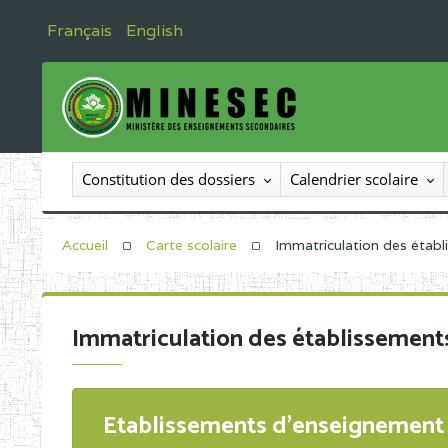
Français
English
Constitution des dossiers
Calendrier scolaire
Accueil
Carte scolaire
Immatriculation des étab
Immatriculation des établissement
Etablissements d'enseignement