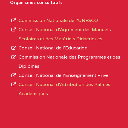
D'ENSEIGNEMENT
Organismes consultatifs
type
GENERAL ET
d’enseignement
PROFESSIONNEL
Commission Nationale de l’UNESCO
autorisé
(CEGEP) STE FOI BP
Conseil National d’Agrément des Manuels
et
:4740 YAOUNDE
Scolaires et des Matériels Didactiques
le
Conseil National de l’Education
CENTRE
COLLEGE PANAFRICAIN
5JK
numéro
Commission Nationale des Programmes et des
DE L'EXCELLENCE BP
d’immatriculation.
Diplômes
:4447 YAOUNDE
Conseil National de l’Enseignement Privé
L’offre
CENTRE
COLLEGE PRIVE
5JK
Conseil National d'Attribution des Palmes
d’éducation
CATHOLIQUE
Academiques
de
D'ENSEIGNEMENT
l’Enseignement
TECHNIQUE
Secondaire
INDUSTRIEL FEMININ
Général