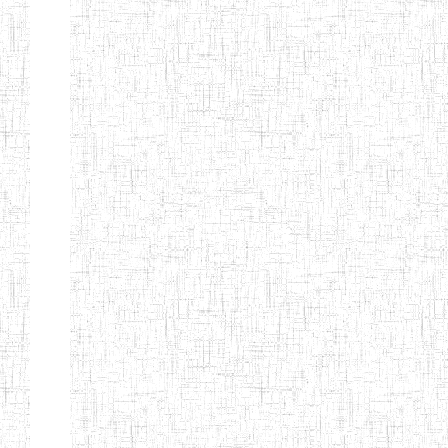
d'enseignement
normal
ENI
Chercher:
Effacer les filtres
Denomination
Type