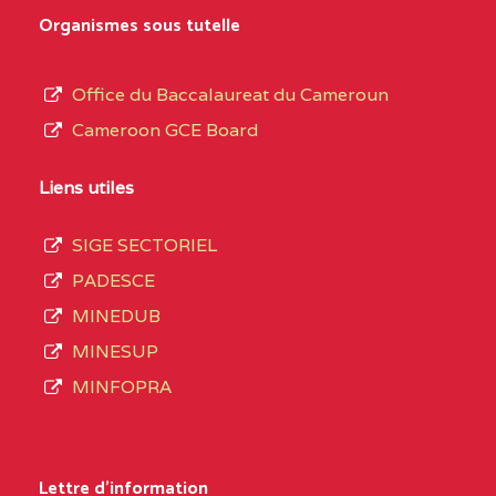
MARIA GORETTI BP
au
Organismes sous tutelle
:1152 YAOUNDE
terme
des
CENTRE
COLLEGE PRIVE LAIC
5JK
Office du Baccalaureat du Cameroun
opérations
SAINT MICHEL
Cameroon GCE Board
d’immatriculation
ARCHANGE BP :10017
du
Liens utiles
YAOUNDE
mois
SIGE SECTORIEL
CENTRE
COMPLEXE SCOLAIRE
5JK
de
PADESCE
AKOA BP :13029
septembre
MINEDUB
YAOUNDE
2020
MINESUP
compte
CENTRE
COMPLEXE SCOLAIRE
5JK
MINFOPRA
3408
BILINGUE SAINT
structures
GERMAIN BP :12671
réparties
Lettre d'information
YAOUNDE