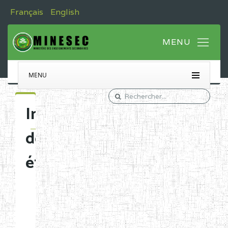
Français
English
MENU
Immatriculation
des
établissements
Etablissements