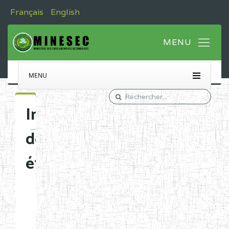
Français
English
MENU
Immatriculation
des
établissements
Etablissements