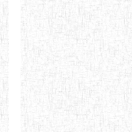
d'enseignement
normal
ENI
Chercher:
Effacer les filtres
Denomination
Type