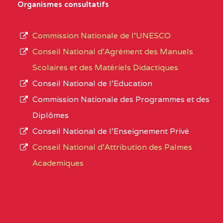
Organismes consultatifs
type
OUEST
SCHOOL BP :
d’enseignement
Commission Nationale de l’UNESCO
BAPTIST COMPREHENSIVE COLLEGE ( BCHS
autorisé
Conseil National d’Agrément des Manuels
BAMENDA
(1)
et
Scolaires et des Matériels Didactiques
le
NORD-
BAPTIST
3JJ
Conseil National de l’Education
numéro
OUEST
COMPREHENSIVE
Commission Nationale des Programmes et des
d’immatriculation.
COLLEGE ( BCHS ) BP :01
Diplômes
BAMENDA
Conseil National de l’Enseignement Privé
L’offre
Conseil National d'Attribution des Palmes
d’éducation
BAPTIST COMPREHENSIVE COLLEGE BUEA
Academiques
de
SUD-OUEST
BAPTIST
6CC
l’Enseignement
COMPREHENSIVE
Secondaire
COLLEGE BUEA BP :
Général