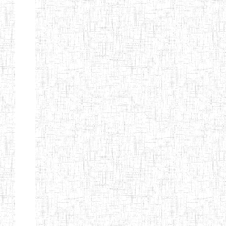
d'enseignement
normal
ENI
Chercher:
Effacer les filtres
Denomination
Type