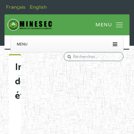
Français
English
MENU
Immatriculation
des
établissements
Etablissements