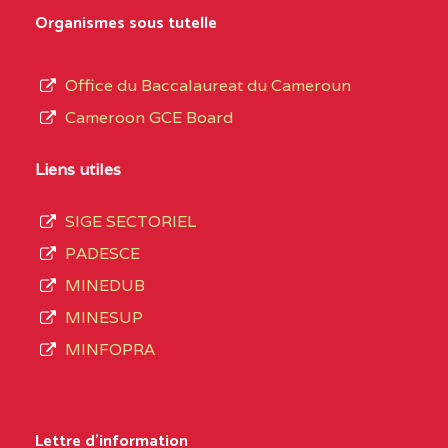
MARIA GORETTI BP
au
Organismes sous tutelle
:1152 YAOUNDE
terme
des
CENTRE
COLLEGE PRIVE LAIC
5JK
Office du Baccalaureat du Cameroun
opérations
SAINT MICHEL
Cameroon GCE Board
d’immatriculation
ARCHANGE BP :10017
du
Liens utiles
YAOUNDE
mois
SIGE SECTORIEL
CENTRE
COMPLEXE SCOLAIRE
5JK
de
PADESCE
AKOA BP :13029
septembre
MINEDUB
YAOUNDE
2020
MINESUP
compte
CENTRE
COMPLEXE SCOLAIRE
5JK
MINFOPRA
3408
BILINGUE SAINT
structures
GERMAIN BP :12671
réparties
Lettre d'information
YAOUNDE