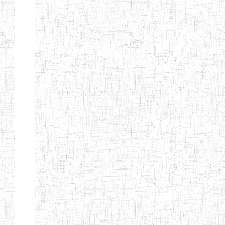
ENIEG BILINGUE
25/06/2014
ENIEG
Pri
LA COURONNE
ENIET BILINGUE
06/01/2014
ENIET
Pri
LA
PERFORMANCE
ENIET PRIVEE
25/07/2013
ENIET
Pri
LES FERMIONS
ENIET PRIVEE DE
17/04/2014
ENIET
Pri
L'OUEST
ENIET LE
30/10/2014
ENIET
Pri
NORMALIEN