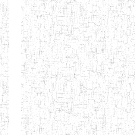
Page 9 sur 13 Total: 307
Afficher
Début
Préc.
4
5
6
7
8
9
13
Suivant
Fin
Etablissements
d'enseignement
secondaire
technique
et