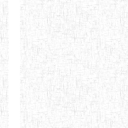
LAIQUE LES
PERFORMANCES
PEDAGOGIQUES
ENIEG DU HAUT
12/08/2013
ENIEG
Pri
NKAM
ENIEG BILINGUE
05/09/2003
ENIEG
Pri
DE L'IPEP DE
BANDJOUN
ENIEG PRIVEE
07/09/2012
ENIEG
Pri
NANFAH
ENPIEG TERESA
14/03/2014
ENIEG
Pri
JANE