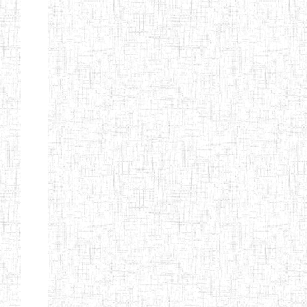
CITOYEN
ENIEG PRIVEE
04/08/2010
ENIEG
Pri
L'ARCHE DES
PHOTONS
ECOLE DE
30/11/2004
ENIEG
Pri
FORMATION
DES
INSTITUTEURS
ST ANDRE
ENIEG PRIVEE
04/06/2015
ENIEG
Pri
LAIQUE
PEKEKUE