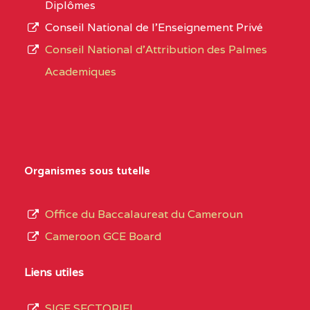
Diplômes
:4447 YAOUNDE
Conseil National de l’Enseignement Privé
L’offre
CENTRE
COLLEGE PRIVE
5JK
Conseil National d'Attribution des Palmes
d’éducation
CATHOLIQUE
Academiques
de
D'ENSEIGNEMENT
l’Enseignement
TECHNIQUE
Secondaire
INDUSTRIEL FEMININ
Général
MARIA GORETTI BP
au
Organismes sous tutelle
:1152 YAOUNDE
terme
des
CENTRE
COLLEGE PRIVE LAIC
5JK
Office du Baccalaureat du Cameroun
opérations
SAINT MICHEL
Cameroon GCE Board
d’immatriculation
ARCHANGE BP :10017
du
Liens utiles
YAOUNDE
mois
SIGE SECTORIEL