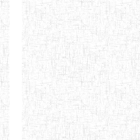
SAINT
28/12/2007
ENIEG
Pri
ANDREW'S BTTC
MODEL
08/09/2015
ENIEG
Pri
INCLUSIVE
BILINGUAL
TEACHER
TRAINING
INSTITUTE
CEFED/SPED/TTI
17/11/2008
ENIEG
Pri
SANTA
PTTC MBENGWI
06/08/1990
ENIEG
Pri
FULL GOSPEL
02/10/1998
ENIEG
Pri