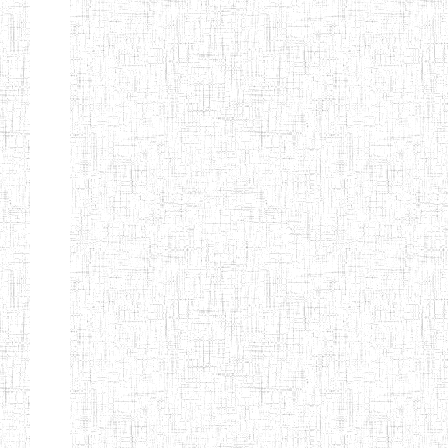
d'enseignement
normal
ENI
Chercher:
Effacer les filtres
Denomination
Type