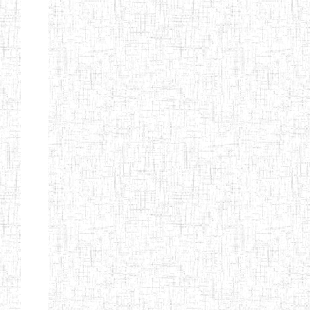
BTTC MBENGWI
BAPTIST
08/08/1983
ENIEG
Pri
TEACHERS
TRAINING
COLLEGE
KENCHOLIA
15/09/2015
ENIEG
Pri
TEACHER'S
TRAINING
COLLEGE
"K.T.T.C NDOP"
ENIEG PRIVEE
01/09/2015
ENIEG
Pri
BILINGUE