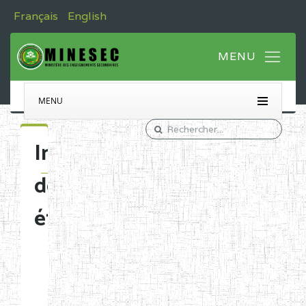
Français
English
MENU
Immatriculation
des
établissements
Etablissements