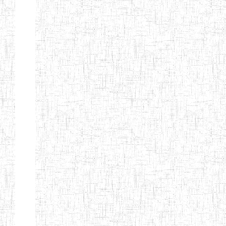
ENIEG
04/08/2010
ENIEG
Pri
MODERNE
SAINTE MARIE
ENIEG PRIVEE
04/08/2010
ENIEG
Pri
BILINGUE LES
BOSONS
ENIEG BILINGUE
01/08/2014
ENIEG
Pri
LE NORMALIEN
CITOYEN
ENIEG BILINGUE
03/10/2012
ENIEG
Pri
CLAIRE
FONTAINE