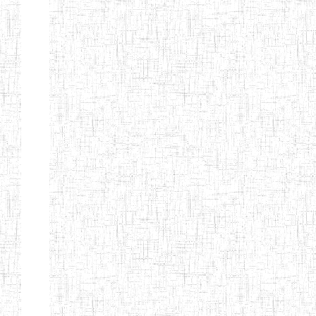
Page 9 sur 13 Total: 307
Afficher
Début
Préc.
4
5
6
7
8
9
13
Suivant
Fin
Etablissements
d'enseignement
secondaire
technique
et