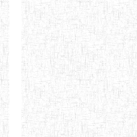
ENIEG BILINGUE
25/06/2014
ENIEG
Pri
LA COURONNE
ENIET BILINGUE
06/01/2014
ENIET
Pri
LA
PERFORMANCE
ENIET PRIVEE
25/07/2013
ENIET
Pri
LES FERMIONS
ENIET PRIVEE DE
17/04/2014
ENIET
Pri
L'OUEST
ENIET LE
30/10/2014
ENIET
Pri
NORMALIEN