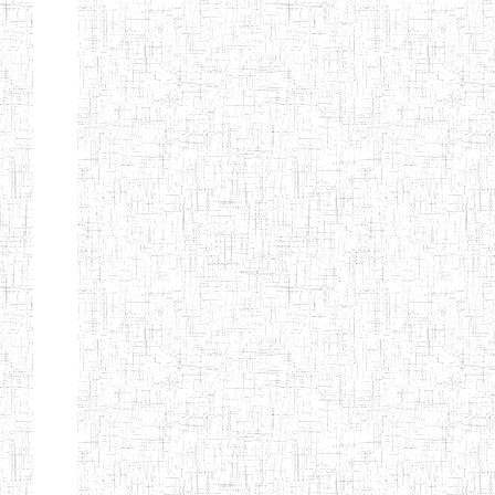
SAINT
28/12/2007
ENIEG
Pri
ANDREW'S BTTC
MODEL
08/09/2015
ENIEG
Pri
INCLUSIVE
BILINGUAL
TEACHER
TRAINING
INSTITUTE
CEFED/SPED/TTI
17/11/2008
ENIEG
Pri
SANTA
PTTC MBENGWI
06/08/1990
ENIEG
Pri
FULL GOSPEL
02/10/1998
ENIEG
Pri