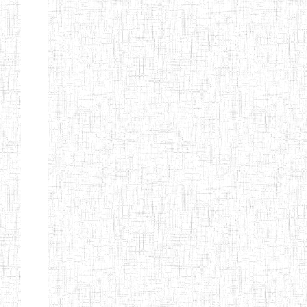
LAIQUE LES
PERFORMANCES
PEDAGOGIQUES
ENIEG DU HAUT
12/08/2013
ENIEG
Pri
NKAM
ENIEG BILINGUE
05/09/2003
ENIEG
Pri
DE L'IPEP DE
BANDJOUN
ENIEG PRIVEE
07/09/2012
ENIEG
Pri
NANFAH
ENPIEG TERESA
14/03/2014
ENIEG
Pri
JANE