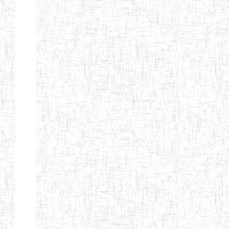
ENIEG
04/08/2010
ENIEG
Pri
MODERNE
SAINTE MARIE
ENIEG PRIVEE
04/08/2010
ENIEG
Pri
BILINGUE LES
BOSONS
ENIEG BILINGUE
01/08/2014
ENIEG
Pri
LE NORMALIEN
CITOYEN
ENIEG BILINGUE
03/10/2012
ENIEG
Pri
CLAIRE
FONTAINE