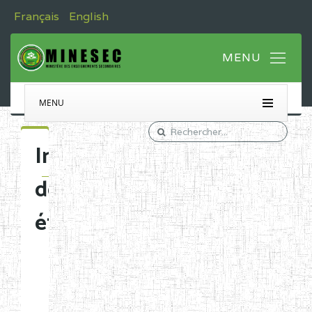
Français
English
MENU
Immatriculation
des
établissements
Etablissements