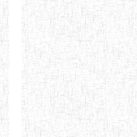
d'enseignement
normal
ENI
Chercher:
Effacer les filtres
Denomination
Type