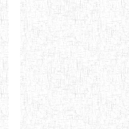
BTTC MBENGWI
BAPTIST
08/08/1983
ENIEG
Pri
TEACHERS
TRAINING
COLLEGE
KENCHOLIA
15/09/2015
ENIEG
Pri
TEACHER'S
TRAINING
COLLEGE
"K.T.T.C NDOP"
ENIEG PRIVEE
01/09/2015
ENIEG
Pri
BILINGUE