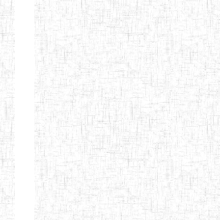
CITOYEN
ENIEG PRIVEE
04/08/2010
ENIEG
Pri
L'ARCHE DES
PHOTONS
ECOLE DE
30/11/2004
ENIEG
Pri
FORMATION
DES
INSTITUTEURS
ST ANDRE
ENIEG PRIVEE
04/06/2015
ENIEG
Pri
LAIQUE
PEKEKUE