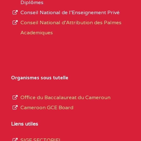
Diplômes
:4447 YAOUNDE
Conseil National de l’Enseignement Privé
L’offre
CENTRE
COLLEGE PRIVE
5JK
Conseil National d'Attribution des Palmes
d’éducation
CATHOLIQUE
Academiques
de
D'ENSEIGNEMENT
l’Enseignement
TECHNIQUE
Secondaire
INDUSTRIEL FEMININ
Général
MARIA GORETTI BP
au
Organismes sous tutelle
:1152 YAOUNDE
terme
des
CENTRE
COLLEGE PRIVE LAIC
5JK
Office du Baccalaureat du Cameroun
opérations
SAINT MICHEL
Cameroon GCE Board
d’immatriculation
ARCHANGE BP :10017
du
Liens utiles
YAOUNDE
mois
SIGE SECTORIEL