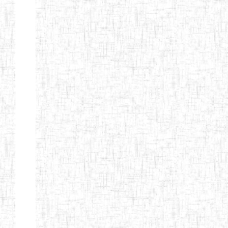
Page 9 sur 13 Total: 307
Afficher
Début
Préc.
4
5
6
7
8
9
13
Suivant
Fin
Etablissements
d'enseignement
secondaire
technique
et