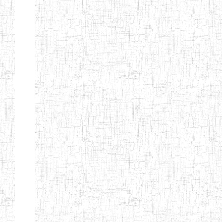
CITOYEN
ENIEG PRIVEE
04/08/2010
ENIEG
Pri
L'ARCHE DES
PHOTONS
ECOLE DE
30/11/2004
ENIEG
Pri
FORMATION
DES
INSTITUTEURS
ST ANDRE
ENIEG PRIVEE
04/06/2015
ENIEG
Pri
LAIQUE
PEKEKUE