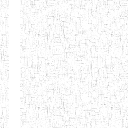
ENIEG
04/08/2010
ENIEG
Pri
MODERNE
SAINTE MARIE
ENIEG PRIVEE
04/08/2010
ENIEG
Pri
BILINGUE LES
BOSONS
ENIEG BILINGUE
01/08/2014
ENIEG
Pri
LE NORMALIEN
CITOYEN
ENIEG BILINGUE
03/10/2012
ENIEG
Pri
CLAIRE
FONTAINE