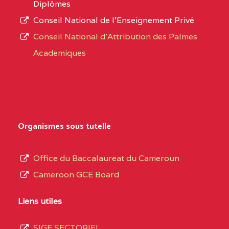
Diplômes
:4447 YAOUNDE
Conseil National de l’Enseignement Privé
L’offre
CENTRE
COLLEGE PRIVE
5JK
Conseil National d'Attribution des Palmes
d’éducation
CATHOLIQUE
Academiques
de
D'ENSEIGNEMENT
l’Enseignement
TECHNIQUE
Secondaire
INDUSTRIEL FEMININ
Général
MARIA GORETTI BP
au
Organismes sous tutelle
:1152 YAOUNDE
terme
des
CENTRE
COLLEGE PRIVE LAIC
5JK
Office du Baccalaureat du Cameroun
opérations
SAINT MICHEL
Cameroon GCE Board
d’immatriculation
ARCHANGE BP :10017
du
Liens utiles
YAOUNDE
mois
SIGE SECTORIEL