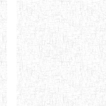
ENIEG BILINGUE
25/06/2014
ENIEG
Pri
LA COURONNE
ENIET BILINGUE
06/01/2014
ENIET
Pri
LA
PERFORMANCE
ENIET PRIVEE
25/07/2013
ENIET
Pri
LES FERMIONS
ENIET PRIVEE DE
17/04/2014
ENIET
Pri
L'OUEST
ENIET LE
30/10/2014
ENIET
Pri
NORMALIEN