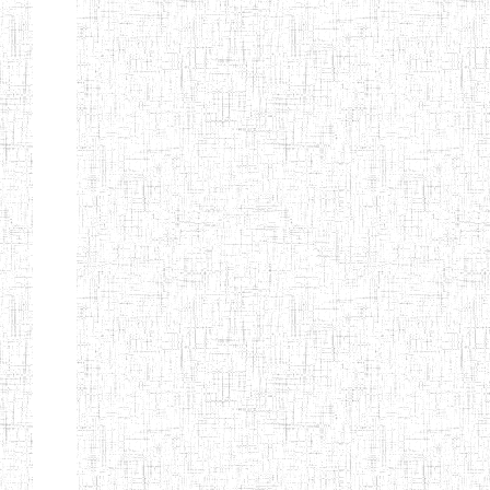
LAIQUE LES
PERFORMANCES
PEDAGOGIQUES
ENIEG DU HAUT
12/08/2013
ENIEG
Pri
NKAM
ENIEG BILINGUE
05/09/2003
ENIEG
Pri
DE L'IPEP DE
BANDJOUN
ENIEG PRIVEE
07/09/2012
ENIEG
Pri
NANFAH
ENPIEG TERESA
14/03/2014
ENIEG
Pri
JANE