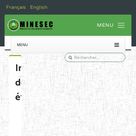
Français
English
MENU
Immatriculation
des
établissements
Etablissements