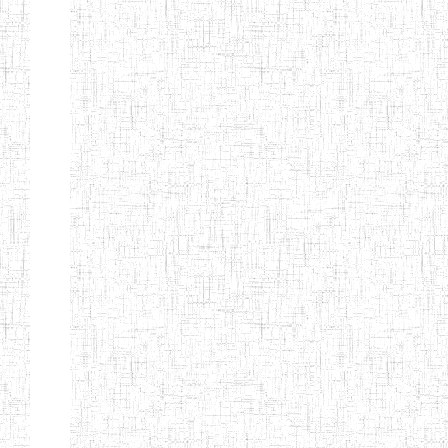
BTTC MBENGWI
BAPTIST
08/08/1983
ENIEG
Pri
TEACHERS
TRAINING
COLLEGE
KENCHOLIA
15/09/2015
ENIEG
Pri
TEACHER'S
TRAINING
COLLEGE
"K.T.T.C NDOP"
ENIEG PRIVEE
01/09/2015
ENIEG
Pri
BILINGUE