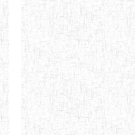
d'enseignement
normal
ENI
Chercher:
Effacer les filtres
Denomination
Type