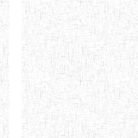
SAINT
28/12/2007
ENIEG
Pri
ANDREW'S BTTC
MODEL
08/09/2015
ENIEG
Pri
INCLUSIVE
BILINGUAL
TEACHER
TRAINING
INSTITUTE
CEFED/SPED/TTI
17/11/2008
ENIEG
Pri
SANTA
PTTC MBENGWI
06/08/1990
ENIEG
Pri
FULL GOSPEL
02/10/1998
ENIEG
Pri