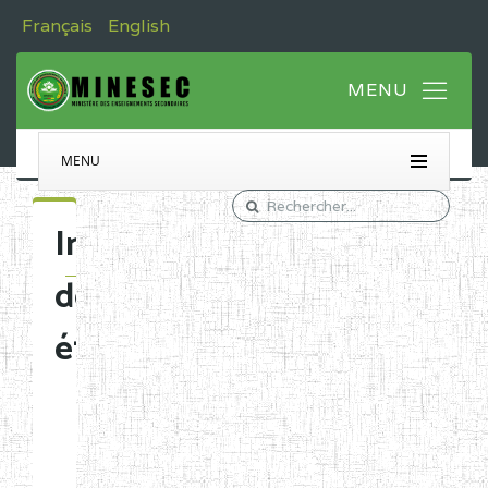
Français
English
MENU
Immatriculation
des
établissements
Etablissements