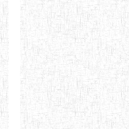
d'enseignement
normal
ENI
Chercher:
Effacer les filtres
Denomination
Type