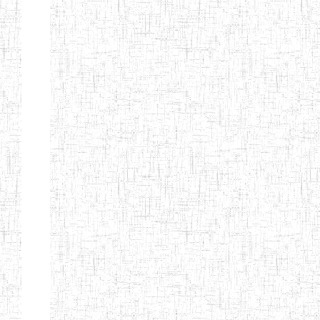
CITOYEN
ENIEG PRIVEE
04/08/2010
ENIEG
Pri
L'ARCHE DES
PHOTONS
ECOLE DE
30/11/2004
ENIEG
Pri
FORMATION
DES
INSTITUTEURS
ST ANDRE
ENIEG PRIVEE
04/06/2015
ENIEG
Pri
LAIQUE
PEKEKUE