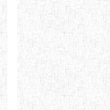
Page 9 sur 13 Total: 307
Afficher
Début
Préc.
4
5
6
7
8
9
13
Suivant
Fin
Etablissements
d'enseignement
secondaire
technique
et