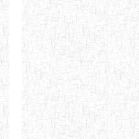
ENIEG
04/08/2010
ENIEG
Pri
MODERNE
SAINTE MARIE
ENIEG PRIVEE
04/08/2010
ENIEG
Pri
BILINGUE LES
BOSONS
ENIEG BILINGUE
01/08/2014
ENIEG
Pri
LE NORMALIEN
CITOYEN
ENIEG BILINGUE
03/10/2012
ENIEG
Pri
CLAIRE
FONTAINE