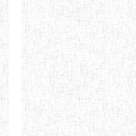
BTTC MBENGWI
BAPTIST
08/08/1983
ENIEG
Pri
TEACHERS
TRAINING
COLLEGE
KENCHOLIA
15/09/2015
ENIEG
Pri
TEACHER'S
TRAINING
COLLEGE
"K.T.T.C NDOP"
ENIEG PRIVEE
01/09/2015
ENIEG
Pri
BILINGUE