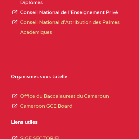
Diplômes
:4447 YAOUNDE
Conseil National de l’Enseignement Privé
L’offre
CENTRE
COLLEGE PRIVE
5JK
Conseil National d'Attribution des Palmes
d’éducation
CATHOLIQUE
Academiques
de
D'ENSEIGNEMENT
l’Enseignement
TECHNIQUE
Secondaire
INDUSTRIEL FEMININ
Général
MARIA GORETTI BP
au
Organismes sous tutelle
:1152 YAOUNDE
terme
des
CENTRE
COLLEGE PRIVE LAIC
5JK
Office du Baccalaureat du Cameroun
opérations
SAINT MICHEL
Cameroon GCE Board
d’immatriculation
ARCHANGE BP :10017
du
Liens utiles
YAOUNDE
mois
SIGE SECTORIEL