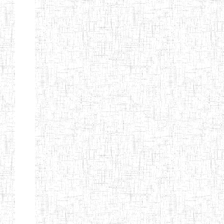
LAIQUE LES
PERFORMANCES
PEDAGOGIQUES
ENIEG DU HAUT
12/08/2013
ENIEG
Pri
NKAM
ENIEG BILINGUE
05/09/2003
ENIEG
Pri
DE L'IPEP DE
BANDJOUN
ENIEG PRIVEE
07/09/2012
ENIEG
Pri
NANFAH
ENPIEG TERESA
14/03/2014
ENIEG
Pri
JANE