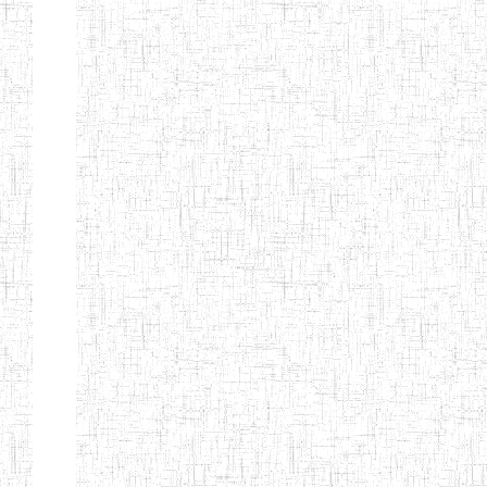
SAINT
28/12/2007
ENIEG
Pri
ANDREW'S BTTC
MODEL
08/09/2015
ENIEG
Pri
INCLUSIVE
BILINGUAL
TEACHER
TRAINING
INSTITUTE
CEFED/SPED/TTI
17/11/2008
ENIEG
Pri
SANTA
PTTC MBENGWI
06/08/1990
ENIEG
Pri
FULL GOSPEL
02/10/1998
ENIEG
Pri