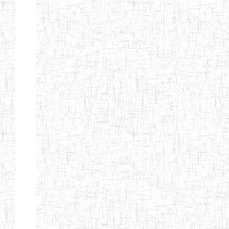
ENIEG BILINGUE
25/06/2014
ENIEG
Pri
LA COURONNE
ENIET BILINGUE
06/01/2014
ENIET
Pri
LA
PERFORMANCE
ENIET PRIVEE
25/07/2013
ENIET
Pri
LES FERMIONS
ENIET PRIVEE DE
17/04/2014
ENIET
Pri
L'OUEST
ENIET LE
30/10/2014
ENIET
Pri
NORMALIEN