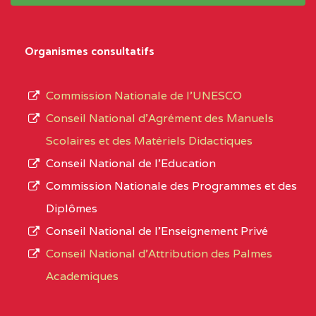
système,
CENTRE
COLLEGE
5JK
le
D'ENSEIGNEMENT
Organismes consultatifs
type
GENERAL ET
d’enseignement
PROFESSIONNEL
Commission Nationale de l’UNESCO
autorisé
(CEGEP) STE FOI BP
Conseil National d’Agrément des Manuels
et
:4740 YAOUNDE
Scolaires et des Matériels Didactiques
le
Conseil National de l’Education
CENTRE
COLLEGE PANAFRICAIN
5JK
numéro
Commission Nationale des Programmes et des
DE L'EXCELLENCE BP
d’immatriculation.
Diplômes
:4447 YAOUNDE
Conseil National de l’Enseignement Privé
L’offre
CENTRE
COLLEGE PRIVE
5JK
Conseil National d'Attribution des Palmes
d’éducation
CATHOLIQUE
Academiques
de
D'ENSEIGNEMENT
l’Enseignement