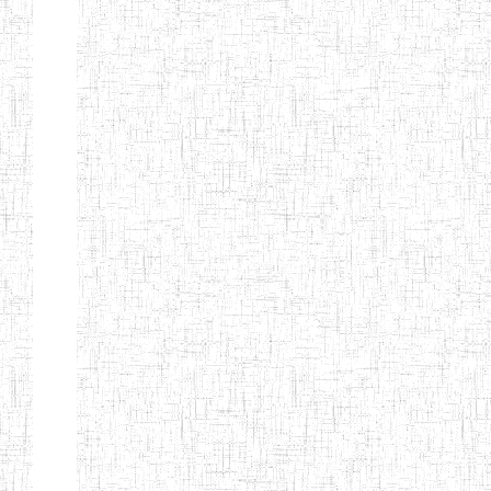
Etablissements
d'enseignement
secondaire
technique
et
professionnel
ESTP
Etablissements
d'enseignement