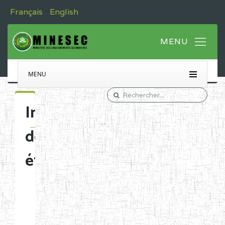
Français
English
MENU
Immatriculation
des
établissements
Etablissements