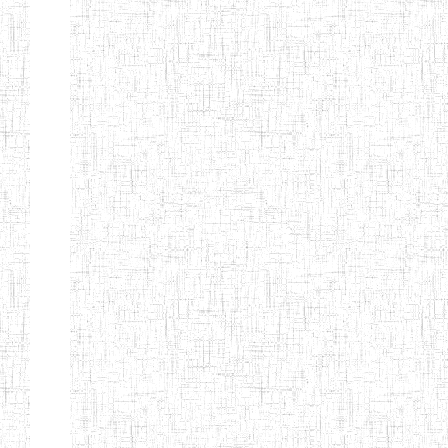
d'enseignement
normal
ENI
Chercher:
Effacer les filtres
Denomination
Type