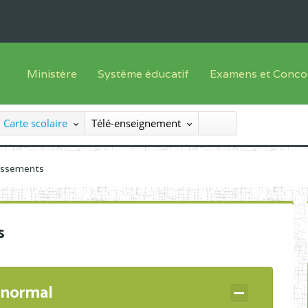
Ministère
Système éducatif
Examens et Conco
Sous sys
Le Ministre
Offre de formation
Inscriptions
Carte scolaire
Télé-enseignement
Sous sys
Le SEESEN
Progammes d'études
Liste des candidats
Inspection Générale des Services
Manuels scolaires
Résultats
lissements
Inspection Générale des Enseignements
Diplômes disponib
Administration Centrale
s
Services Déconcentrés
Organigramme
 normal