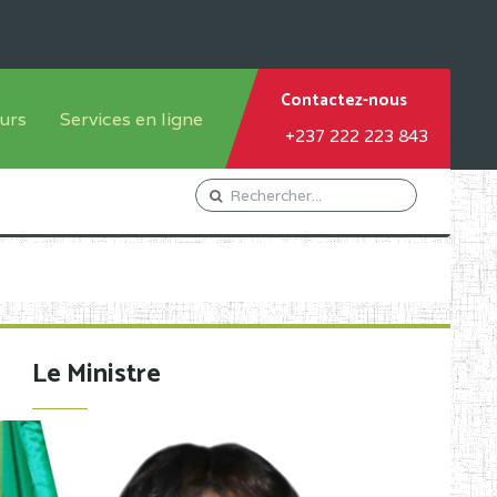
Contactez-nous
urs
Services en ligne
+237 222 223 843
tème francophone
Orientation Conseil
tème anglophone
Gestion du Personnel
Gestion du matricule des
élèves
les
Demande d'actes certificatifs
Le Ministre
Demande de subvention
Acceder au Mail pro