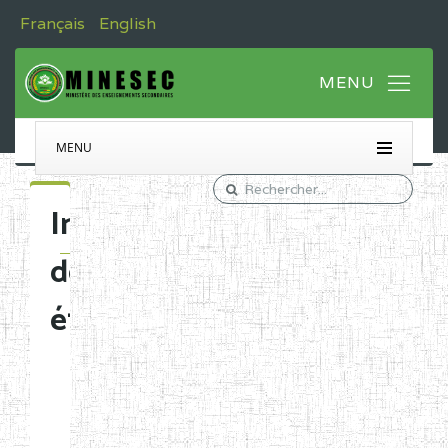
Français
English
MENU
Immatriculation
des
établissements
Etablissements