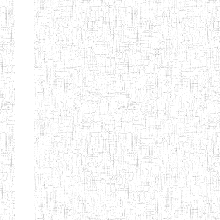
d'enseignement
normal
ENI
Chercher:
Effacer les filtres
Denomination
Type