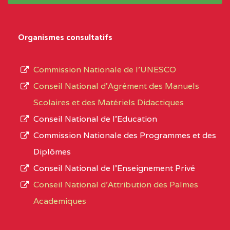
système,
CENTRE
COLLEGE
5JK
le
D'ENSEIGNEMENT
Organismes consultatifs
type
GENERAL ET
d’enseignement
PROFESSIONNEL
Commission Nationale de l’UNESCO
autorisé
(CEGEP) STE FOI BP
Conseil National d’Agrément des Manuels
et
:4740 YAOUNDE
Scolaires et des Matériels Didactiques
le
Conseil National de l’Education
CENTRE
COLLEGE PANAFRICAIN
5JK
numéro
Commission Nationale des Programmes et des
DE L'EXCELLENCE BP
d’immatriculation.
Diplômes
:4447 YAOUNDE
Conseil National de l’Enseignement Privé
L’offre
CENTRE
COLLEGE PRIVE
5JK
Conseil National d'Attribution des Palmes
d’éducation
CATHOLIQUE
Academiques
de
D'ENSEIGNEMENT
l’Enseignement