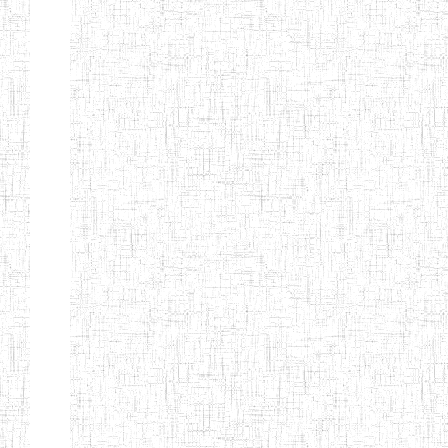
Etablissements
d'enseignement
secondaire
technique
et
professionnel
ESTP
Etablissements
d'enseignement