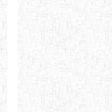
Etablissements
d'enseignement
secondaire
technique
et
professionnel
ESTP
Etablissements
d'enseignement