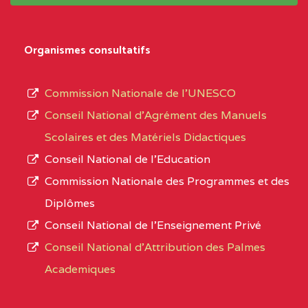
système,
EXTREME-
LYCEE TECHNIQUE DE
0CL
le
Organismes consultatifs
NORD
MERI
type
d’enseignement
0CM1TEFD100504110
(1)
Commission Nationale de l’UNESCO
autorisé
Conseil National d’Agrément des Manuels
EXTREME-
CETIC DE LOULOU
0CM
et
Scolaires et des Matériels Didactiques
NORD
le
Conseil National de l’Education
numéro
0CN1TEFD101094115
(1)
Commission Nationale des Programmes et des
d’immatriculation.
Diplômes
EXTREME-
CETIC DE PETTE
0CN
Conseil National de l’Enseignement Privé
L’offre
NORD
Conseil National d'Attribution des Palmes
d’éducation
0EI1TEFD100495110
(1)
Academiques
de
l’Enseignement
EXTREME-
CETIC DE GOULFEY
0EI