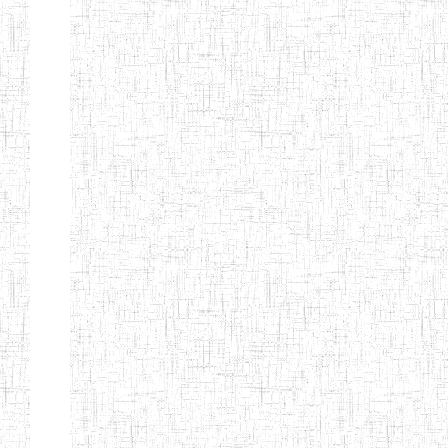
d'enseignement
normal
ENI
Chercher:
Effacer les filtres
Denomination
Type