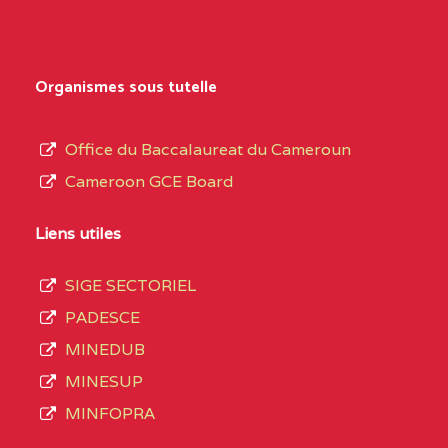
Secondaire
NORD
Général
0EK1TEFD110526096
(1)
au
Organismes sous tutelle
terme
EXTREME-
LYCEE TECHNIQUE DE
0EK
des
Office du Baccalaureat du Cameroun
NORD
KOUSSERI
opérations
Cameroon GCE Board
d’immatriculation
0EL1TEFD100503113
(1)
du
Liens utiles
EXTREME-
CETIC DE LOGONE
0EL
mois
NORD
BIRNI
SIGE SECTORIEL
de
PADESCE
septembre
0EM1TEFD100507113
(1)
MINEDUB
2020
MINESUP
EXTREME-
CETIC DE MAKARY
0EM
compte
MINFOPRA
NORD
3408