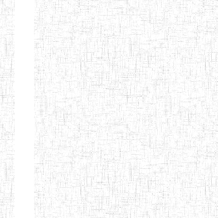
Etablissements
d'enseignement
secondaire
technique
et
professionnel
ESTP
Etablissements
d'enseignement