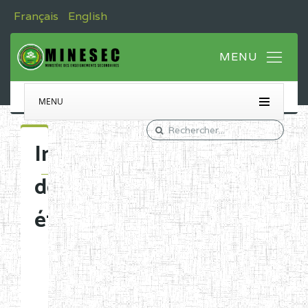
Français
English
MENU
Immatriculation
des
établissements
Etablissements