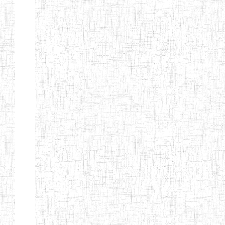
d'enseignement
normal
ENI
Chercher:
Effacer les filtres
Denomination
Type