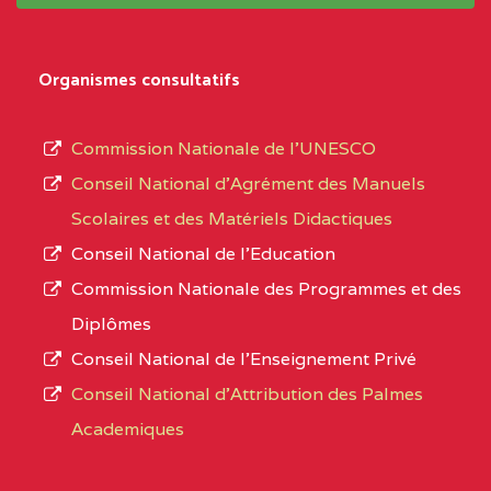
système,
CENTRE
COLLEGE PRIVE LAIC
5EK
le
Organismes consultatifs
NDOMO BP :1154
type
Douala
d’enseignement
Commission Nationale de l’UNESCO
autorisé
CENTRE
COLLEGE PRIVE
5EL
Conseil National d’Agrément des Manuels
et
CATHOLIQUE JOSPEH
Scolaires et des Matériels Didactiques
le
STINTZI BP :53 OBALA
Conseil National de l’Education
numéro
Commission Nationale des Programmes et des
CENTRE
COLLEGE PRIVE LAIC LE
5EL
d’immatriculation.
Diplômes
MAGNIFICAT BP :20427
Conseil National de l’Enseignement Privé
L’offre
YDE
Conseil National d'Attribution des Palmes
d’éducation
CENTRE
INSTITUT AGRICOLE
5EL
Academiques
de
D'OBALA BP :233 OBALA
l’Enseignement