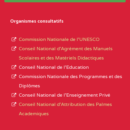
système,
EXTREME-
LYCEE TECHNIQUE DE
0CL
le
Organismes consultatifs
NORD
MERI
type
d’enseignement
0CM1TEFD100504110
(1)
Commission Nationale de l’UNESCO
autorisé
Conseil National d’Agrément des Manuels
EXTREME-
CETIC DE LOULOU
0CM
et
Scolaires et des Matériels Didactiques
NORD
le
Conseil National de l’Education
numéro
0CN1TEFD101094115
(1)
Commission Nationale des Programmes et des
d’immatriculation.
Diplômes
EXTREME-
CETIC DE PETTE
0CN
Conseil National de l’Enseignement Privé
L’offre
NORD
Conseil National d'Attribution des Palmes
d’éducation
0EI1TEFD100495110
(1)
Academiques
de
l’Enseignement
EXTREME-
CETIC DE GOULFEY
0EI