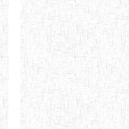
Etablissements
d'enseignement
secondaire
technique
et
professionnel
ESTP
Etablissements
d'enseignement