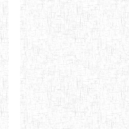
d'enseignement
normal
ENI
Chercher:
Effacer les filtres
Denomination
Type