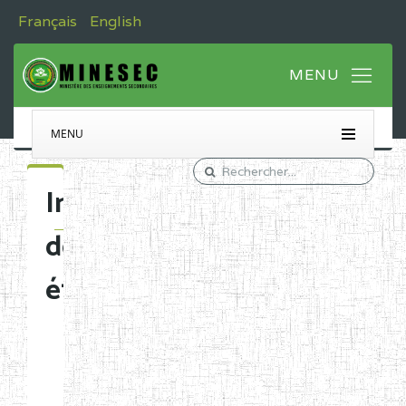
Français
English
MENU
Immatriculation
des
établissements
Etablissements