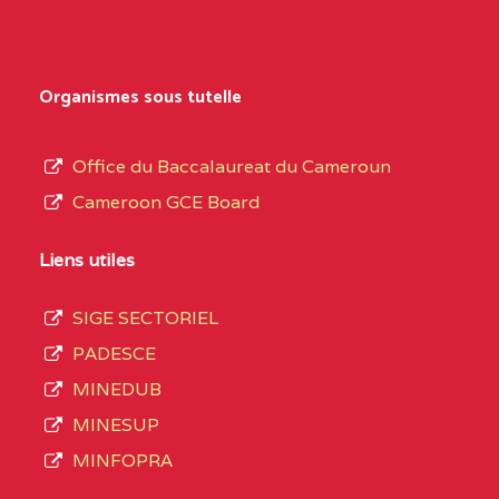
Secondaire
NORD
Général
0EK1TEFD110526096
(1)
au
Organismes sous tutelle
terme
EXTREME-
LYCEE TECHNIQUE DE
0EK
des
Office du Baccalaureat du Cameroun
NORD
KOUSSERI
opérations
Cameroon GCE Board
d’immatriculation
0EL1TEFD100503113
(1)
du
Liens utiles
EXTREME-
CETIC DE LOGONE
0EL
mois
NORD
BIRNI
SIGE SECTORIEL
de
PADESCE
septembre
0EM1TEFD100507113
(1)
MINEDUB
2020
MINESUP
EXTREME-
CETIC DE MAKARY
0EM
compte
MINFOPRA
NORD
3408