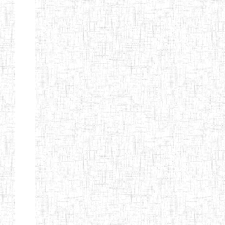
d'enseignement
normal
ENI
Chercher:
Effacer les filtres
Denomination
Type