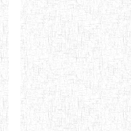
Etablissements
d'enseignement
secondaire
technique
et
professionnel
ESTP
Etablissements
d'enseignement