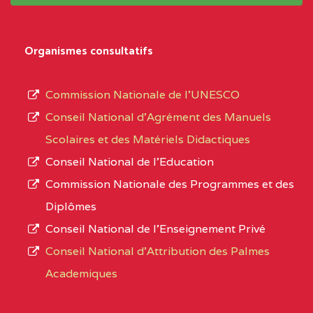
système,
CENTRE
COLLEGE PRIVE LAIC
5EK
le
Organismes consultatifs
NDOMO BP :1154
type
Douala
d’enseignement
Commission Nationale de l’UNESCO
autorisé
CENTRE
COLLEGE PRIVE
5EL
Conseil National d’Agrément des Manuels
et
CATHOLIQUE JOSPEH
Scolaires et des Matériels Didactiques
le
STINTZI BP :53 OBALA
Conseil National de l’Education
numéro
Commission Nationale des Programmes et des
CENTRE
COLLEGE PRIVE LAIC LE
5EL
d’immatriculation.
Diplômes
MAGNIFICAT BP :20427
Conseil National de l’Enseignement Privé
L’offre
YDE
Conseil National d'Attribution des Palmes
d’éducation
CENTRE
INSTITUT AGRICOLE
5EL
Academiques
de
D'OBALA BP :233 OBALA
l’Enseignement