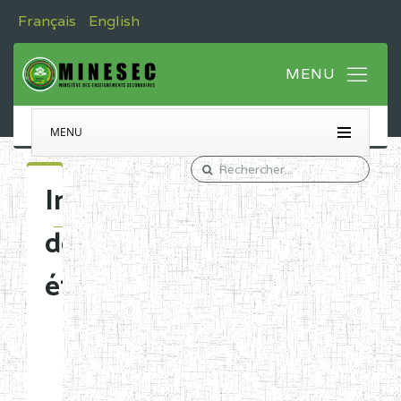
Français
English
MENU
Immatriculation
des
établissements
Etablissements