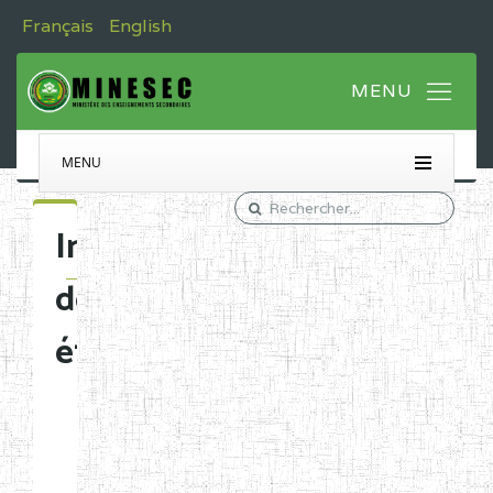
Français
English
MENU
Immatriculation
des
établissements
Etablissements