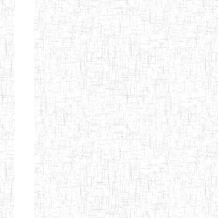
Etablissements
d'enseignement
secondaire
technique
et
professionnel
ESTP
Etablissements
d'enseignement