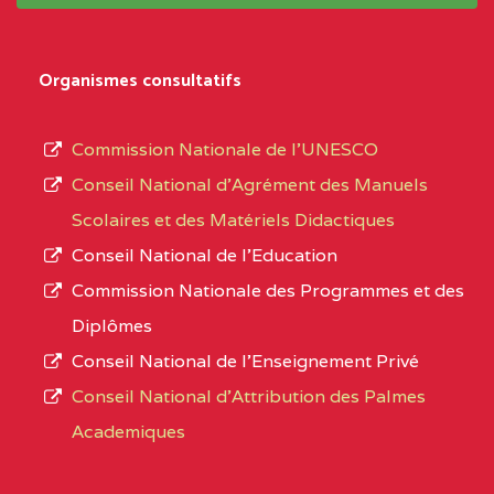
système,
CENTRE
COLLEGE
5JK
le
D'ENSEIGNEMENT
Organismes consultatifs
type
GENERAL ET
d’enseignement
PROFESSIONNEL
Commission Nationale de l’UNESCO
autorisé
(CEGEP) STE FOI BP
Conseil National d’Agrément des Manuels
et
:4740 YAOUNDE
Scolaires et des Matériels Didactiques
le
Conseil National de l’Education
CENTRE
COLLEGE PANAFRICAIN
5JK
numéro
Commission Nationale des Programmes et des
DE L'EXCELLENCE BP
d’immatriculation.
Diplômes
:4447 YAOUNDE
Conseil National de l’Enseignement Privé
L’offre
CENTRE
COLLEGE PRIVE
5JK
Conseil National d'Attribution des Palmes
d’éducation
CATHOLIQUE
Academiques
de
D'ENSEIGNEMENT
l’Enseignement