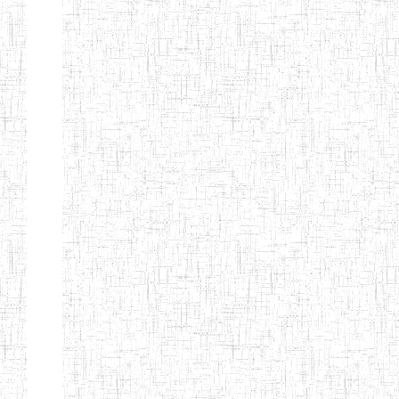
d'enseignement
normal
ENI
Chercher:
Effacer les filtres
Denomination
Type