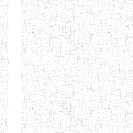
Etablissements
d'enseignement
secondaire
technique
et
professionnel
ESTP
Etablissements
d'enseignement