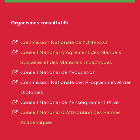
BALI COMMUNITY HIGH SCHOOL BP :
(1)
système,
le
NORD-
BALI COMMUNITY HIGH
3JE
Organismes consultatifs
type
OUEST
SCHOOL BP :
d’enseignement
Commission Nationale de l’UNESCO
BAPTIST COMPREHENSIVE COLLEGE ( BCHS
autorisé
Conseil National d’Agrément des Manuels
BAMENDA
(1)
et
Scolaires et des Matériels Didactiques
le
NORD-
BAPTIST
3JJ
Conseil National de l’Education
numéro
OUEST
COMPREHENSIVE
Commission Nationale des Programmes et des
d’immatriculation.
COLLEGE ( BCHS ) BP :01
Diplômes
BAMENDA
Conseil National de l’Enseignement Privé
L’offre
Conseil National d'Attribution des Palmes
d’éducation
BAPTIST COMPREHENSIVE COLLEGE BUEA
Academiques
de
SUD-OUEST
BAPTIST
6CC
l’Enseignement