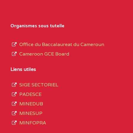
Secondaire
NORD
Général
0EK1TEFD110526096
(1)
au
Organismes sous tutelle
terme
EXTREME-
LYCEE TECHNIQUE DE
0EK
des
Office du Baccalaureat du Cameroun
NORD
KOUSSERI
opérations
Cameroon GCE Board
d’immatriculation
0EL1TEFD100503113
(1)
du
Liens utiles
EXTREME-
CETIC DE LOGONE
0EL
mois
NORD
BIRNI
SIGE SECTORIEL
de
PADESCE
septembre
0EM1TEFD100507113
(1)
MINEDUB
2020
MINESUP
EXTREME-
CETIC DE MAKARY
0EM
compte
MINFOPRA
NORD
3408