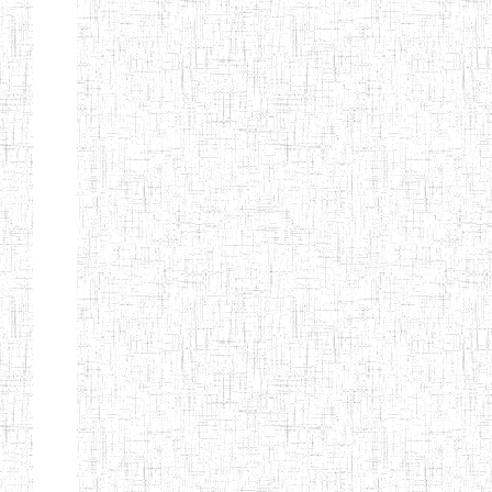
d'enseignement
normal
ENI
Chercher:
Effacer les filtres
Denomination
Type