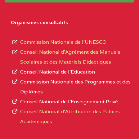
système,
EXTREME-
LYCEE TECHNIQUE DE
0CL
le
Organismes consultatifs
NORD
MERI
type
d’enseignement
0CM1TEFD100504110
(1)
Commission Nationale de l’UNESCO
autorisé
Conseil National d’Agrément des Manuels
EXTREME-
CETIC DE LOULOU
0CM
et
Scolaires et des Matériels Didactiques
NORD
le
Conseil National de l’Education
numéro
0CN1TEFD101094115
(1)
Commission Nationale des Programmes et des
d’immatriculation.
Diplômes
EXTREME-
CETIC DE PETTE
0CN
Conseil National de l’Enseignement Privé
L’offre
NORD
Conseil National d'Attribution des Palmes
d’éducation
0EI1TEFD100495110
(1)
Academiques
de
l’Enseignement
EXTREME-
CETIC DE GOULFEY
0EI