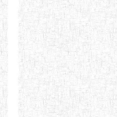
Etablissements
d'enseignement
secondaire
technique
et
professionnel
ESTP
Etablissements
d'enseignement