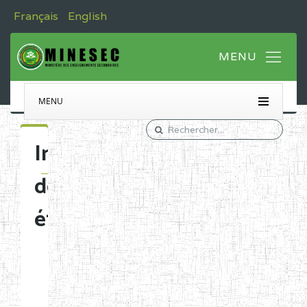
Français
English
MENU
Immatriculation
des
établissements
Etablissements