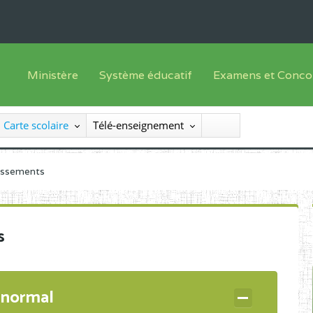
Ministère
Système éducatif
Examens et Conco
Sous sys
Le Ministre
Offre de formation
Inscriptions
Carte scolaire
Télé-enseignement
Sous sys
Le SEESEN
Progammes d'études
Liste des candidats
Inspection Générale des Services
Manuels scolaires
Résultats
lissements
Inspection Générale des Enseignements
Diplômes disponib
Administration Centrale
s
Services Déconcentrés
Organigramme
 normal