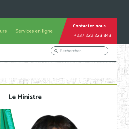
Contactez-nous
urs
Services en ligne
+237 222 223 843
tème francophone
Orientation Conseil
tème anglophone
Gestion du Personnel
Gestion du matricule des
élèves
les
Demande d'actes certificatifs
Le Ministre
Demande de subvention
Acceder au Mail pro