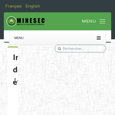
Français
English
MENU
Immatriculation
des
établissements
Etablissements