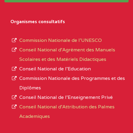
système,
CENTRE
COLLEGE
5JK
le
D'ENSEIGNEMENT
Organismes consultatifs
type
GENERAL ET
d’enseignement
PROFESSIONNEL
Commission Nationale de l’UNESCO
autorisé
(CEGEP) STE FOI BP
Conseil National d’Agrément des Manuels
et
:4740 YAOUNDE
Scolaires et des Matériels Didactiques
le
Conseil National de l’Education
CENTRE
COLLEGE PANAFRICAIN
5JK
numéro
Commission Nationale des Programmes et des
DE L'EXCELLENCE BP
d’immatriculation.
Diplômes
:4447 YAOUNDE
Conseil National de l’Enseignement Privé
L’offre
CENTRE
COLLEGE PRIVE
5JK
Conseil National d'Attribution des Palmes
d’éducation
CATHOLIQUE
Academiques
de
D'ENSEIGNEMENT
l’Enseignement