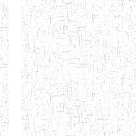
d'enseignement
normal
ENI
Chercher:
Effacer les filtres
Denomination
Type