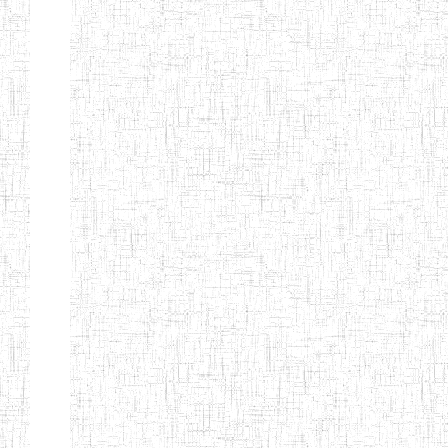
Etablissements
d'enseignement
secondaire
technique
et
professionnel
ESTP
Etablissements
d'enseignement