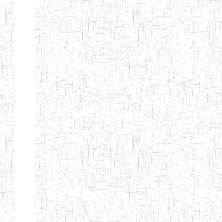
d'enseignement
normal
ENI
Chercher:
Effacer les filtres
Denomination
Type