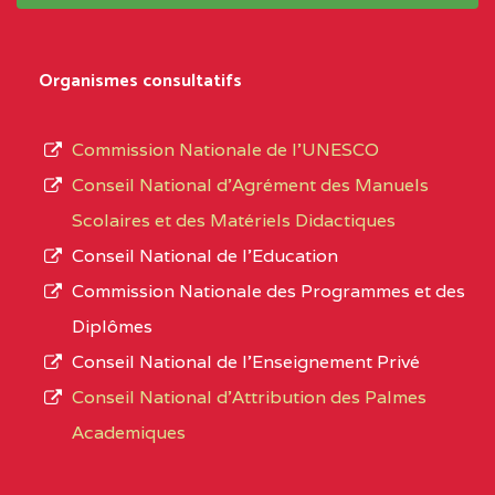
système,
CENTRE
COLLEGE
5JK
le
D'ENSEIGNEMENT
Organismes consultatifs
type
GENERAL ET
d’enseignement
PROFESSIONNEL
Commission Nationale de l’UNESCO
autorisé
(CEGEP) STE FOI BP
Conseil National d’Agrément des Manuels
et
:4740 YAOUNDE
Scolaires et des Matériels Didactiques
le
Conseil National de l’Education
CENTRE
COLLEGE PANAFRICAIN
5JK
numéro
Commission Nationale des Programmes et des
DE L'EXCELLENCE BP
d’immatriculation.
Diplômes
:4447 YAOUNDE
Conseil National de l’Enseignement Privé
L’offre
CENTRE
COLLEGE PRIVE
5JK
Conseil National d'Attribution des Palmes
d’éducation
CATHOLIQUE
Academiques
de
D'ENSEIGNEMENT
l’Enseignement