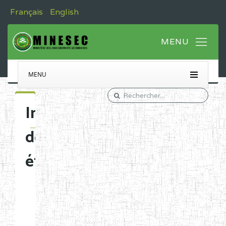
Français
English
MENU
Immatriculation
des
établissements
Etablissements