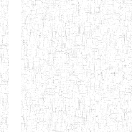
Etablissements
d'enseignement
secondaire
technique
et
professionnel
ESTP
Etablissements
d'enseignement