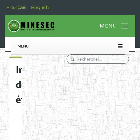
Français
English
MENU
Immatriculation
des
établissements
Etablissements