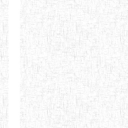
Etablissements
d'enseignement
secondaire
technique
et
professionnel
ESTP
Etablissements
d'enseignement