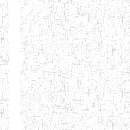
d'enseignement
normal
ENI
Chercher:
Effacer les filtres
Denomination
Type