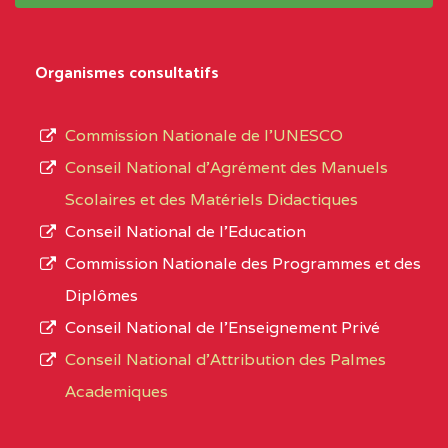
système,
CENTRE
COLLEGE
5JK
le
D'ENSEIGNEMENT
Organismes consultatifs
type
GENERAL ET
d’enseignement
PROFESSIONNEL
Commission Nationale de l’UNESCO
autorisé
(CEGEP) STE FOI BP
Conseil National d’Agrément des Manuels
et
:4740 YAOUNDE
Scolaires et des Matériels Didactiques
le
Conseil National de l’Education
CENTRE
COLLEGE PANAFRICAIN
5JK
numéro
Commission Nationale des Programmes et des
DE L'EXCELLENCE BP
d’immatriculation.
Diplômes
:4447 YAOUNDE
Conseil National de l’Enseignement Privé
L’offre
CENTRE
COLLEGE PRIVE
5JK
Conseil National d'Attribution des Palmes
d’éducation
CATHOLIQUE
Academiques
de
D'ENSEIGNEMENT
l’Enseignement