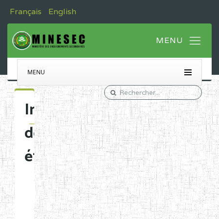
Français
English
MENU
Immatriculation
des
établissements
Etablissements