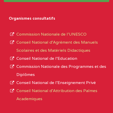
système,
CENTRE
COLLEGE
5JK
le
D'ENSEIGNEMENT
Organismes consultatifs
type
GENERAL ET
d’enseignement
PROFESSIONNEL
Commission Nationale de l’UNESCO
autorisé
(CEGEP) STE FOI BP
Conseil National d’Agrément des Manuels
et
:4740 YAOUNDE
Scolaires et des Matériels Didactiques
le
Conseil National de l’Education
CENTRE
COLLEGE PANAFRICAIN
5JK
numéro
Commission Nationale des Programmes et des
DE L'EXCELLENCE BP
d’immatriculation.
Diplômes
:4447 YAOUNDE
Conseil National de l’Enseignement Privé
L’offre
CENTRE
COLLEGE PRIVE
5JK
Conseil National d'Attribution des Palmes
d’éducation
CATHOLIQUE
Academiques
de
D'ENSEIGNEMENT
l’Enseignement