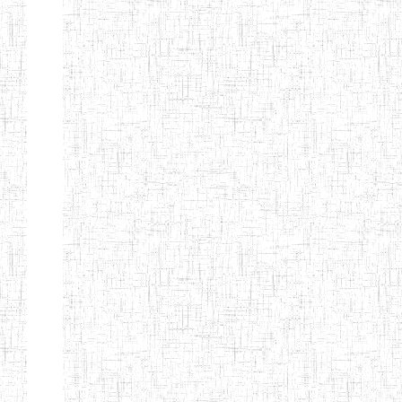
d'enseignement
normal
ENI
Chercher:
Effacer les filtres
Denomination
Type