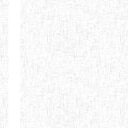
Etablissements
d'enseignement
secondaire
technique
et
professionnel
ESTP
Etablissements
d'enseignement