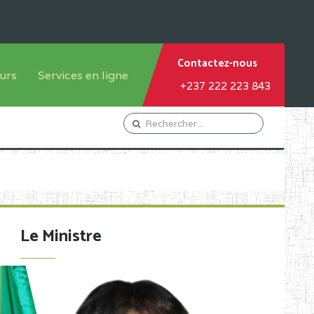
Contactez-nous
urs
Services en ligne
+237 222 223 843
tème francophone
Orientation Conseil
tème anglophone
Gestion du Personnel
Gestion du matricule des
élèves
les
Demande d'actes certificatifs
Le Ministre
Demande de subvention
Acceder au Mail pro