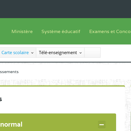
Ministère
Système éducatif
Examens et Conco
Sous sys
Le Ministre
Offre de formation
Inscriptions
Carte scolaire
Télé-enseignement
Sous sys
Le SEESEN
Progammes d'études
Liste des candidats
Inspection Générale des Services
Manuels scolaires
Résultats
lissements
Inspection Générale des Enseignements
Diplômes disponib
Administration Centrale
s
Services Déconcentrés
Organigramme
 normal