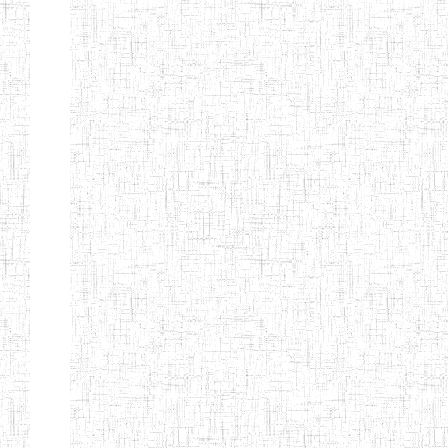
TRAINING
COLLEGE
SAINT PIUS X TTC
24/09/1979
ENIEG
P
TATUM
ST PIUS X
01/08/2000
ENIET
P
TECHNICAL
TEACHER
TRAINING
COLLEGE TATUM
NIGHTINGALE
20/08/2013
ENIEG
P
TEACHER
TRAINING
COLLEGE