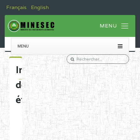
Français
English
MENU
Immatriculation
des
établissements
Etablissements