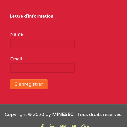
structures
GERMAIN BP :12671
réparties
Lettre d'information
YAOUNDE
ainsi
CENTRE
COLLEGE BILINGUE
5JL
qu’il
Name
HOREB BP :14178
suit :
YAOUNDE
1950
Email
CENTRE
COLLEGE
5JL
établissements
D'ENSEIGNEMENT
publics
TECHNIQUE COMM. ET
fonctionnels,
IND. LES COCOTIERS BP
soit :
:1131 YAOUNDE
895
CES
CENTRE
COLLEGE FRANTZ
5JL
Copyright © 2020 by
MINESEC
, Tous droits réservés.
dont
FANON LE MAJESTIEUX
86