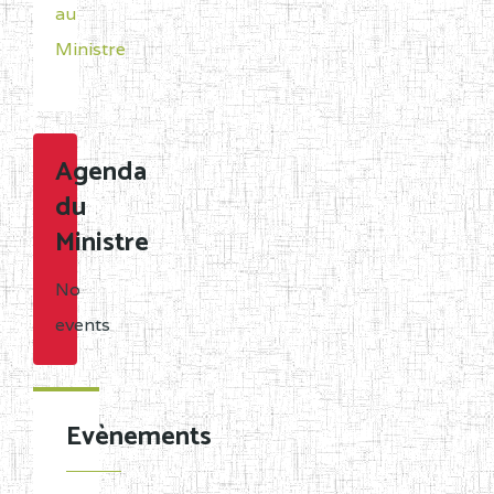
au
Région,
CENTRE
CEGTI ST JEROME DE
5EN
Ministre
Département
NKOLV BP :26 SA A
et
Arrondissement ;
CENTRE
COLLEGE PRIVE LAIC
5IC
Agenda
suivent
POLYVALENT MAT
du
les
INTELLECT BP :135 SA A
Ministre
références
CENTRE
CETI SAINT PAUL
5HC
des
No
APOTRE BP :169 BAFIA
textes
events
de
CENTRE
COLLEGE PRIVE LAIC
5HC
création
POLYVALENT DU MBAM
ou
BP :186 BAFIA
Evènements
de
CENTRE
COLLEGE PRIVE LAIC
5HK
transformation