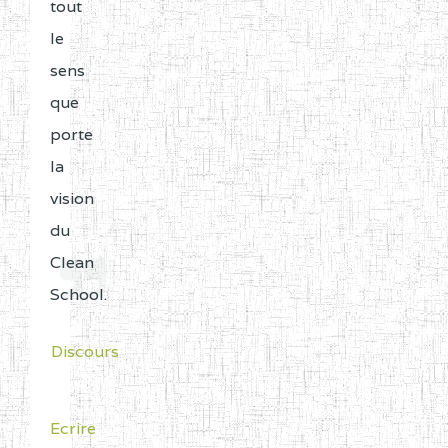
année
tout
CENTRE
COLLEGE PRIVE LAIC LE
5EL
et
le
MAGNIFICAT BP :20427
portées
sens
YDE
à
que
la
porte
CENTRE
INSTITUT AGRICOLE
5EL
connaissance
la
D'OBALA BP :233 OBALA
du
vision
CENTRE
INSTITUT POLYVALENT
5EL
grand
du
LEO BP : 91 Obala
public.
Clean
School.
CENTRE
CETIF CYPRIEN MBUKA
5EM
Les
DE NGOYA BP :
établissements
Discours
sont
CENTRE
COLLEGE ONANA
5EM
listés
EBODE BP :14463
Ecrire
par
YAOUNDE