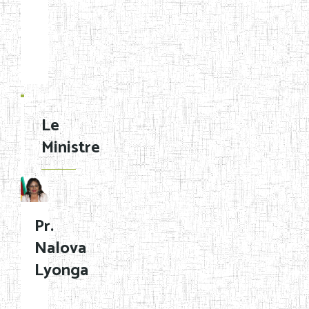
secondaire
général
Grouper
par
En
application
Le
Chercher:
Effacer les filtres
de
Ministre
la
Région
Décision
Département
N°90/11/MINESEC/CAB
Pr.
du
Arrondissement
Nalova
21
Noms
Lyonga
mars
2011
Localité