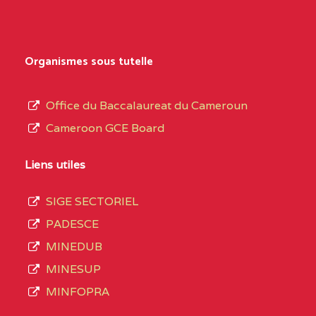
TECHNIQUE
Secondaire
INDUSTRIEL FEMININ
Général
MARIA GORETTI BP
au
Organismes sous tutelle
:1152 YAOUNDE
terme
des
CENTRE
COLLEGE PRIVE LAIC
5JK
Office du Baccalaureat du Cameroun
opérations
SAINT MICHEL
Cameroon GCE Board
d’immatriculation
ARCHANGE BP :10017
du
Liens utiles
YAOUNDE
mois
SIGE SECTORIEL
CENTRE
COMPLEXE SCOLAIRE
5JK
de
PADESCE
AKOA BP :13029
septembre
MINEDUB
YAOUNDE
2020
MINESUP
compte
CENTRE
COMPLEXE SCOLAIRE
5JK
MINFOPRA
3408
BILINGUE SAINT