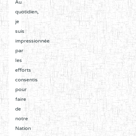
portant
Au
ouverture
quotidien,
d’un
je
Région
Noms
Mat
Répertoire
suis
ADAMAOUA
INSTITUT POLYVALENT
2JJ
National
impressionnée
BILINGUE LES
des
par
PINTADES BP :
Etablissements
les
d’Enseignement
efforts
ADAMAOUA
COLLEGE PRIVE LAIC
2JK
Secondaire
consentis
POLYVALENT DE
et
pour
L'ADAMAOUA BP :329
Normal
faire
NGAOUNDERE
(RNE),
de
les
ADAMAOUA
GRACE
2JK
notre
listes
COMPREHENSIVE HIGH
Nation