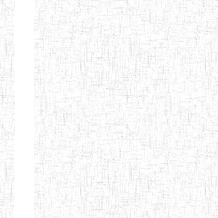
DATTIERS DE
GAROUA
ST ANDREWS
13/08/2015
ENIEG
P
ANNEX PRIVATE
TEACHER'S
TRAINING
COLLEGE
FUNDONG
ISLAMIC TTC
28/08/2003
ENIEG
P
KUMBO
DIVINE MERCY
02/12/2016
ENIEG
P
TEACHER