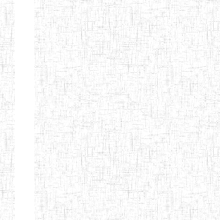
ENIEG PRIVEE
19/10/2016
ENIEG
P
GRACE DIVINE
ENIEG PRIVEE
20/08/2015
ENIEG
P
BILINGUE JOSEPH
PERRIN DE
GAROUA
ENIEG BILINGUE
17/09/2015
ENIEG
P
ESPERANCE
ENIEG HARRY
14/08/2012
ENIEG
P
EMERSON DE
GAROUA
ENPIEG LES
15/10/2015
ENIEG
P