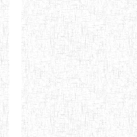
Nature
Arrondissement
Denomination
Création
Type
N
ECOLE NORMALE
06/01/2014
ENIEG
P
CATHOLIQUE
D'INSTITUTEURS
DE
L'ENSEIGNEMENT