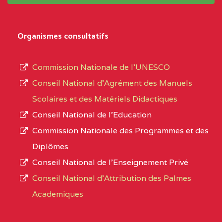
système,
CENTRE
COLLEGE
5JK
le
D'ENSEIGNEMENT
Organismes consultatifs
type
GENERAL ET
d’enseignement
PROFESSIONNEL
Commission Nationale de l’UNESCO
autorisé
(CEGEP) STE FOI BP
Conseil National d’Agrément des Manuels
et
:4740 YAOUNDE
Scolaires et des Matériels Didactiques
le
Conseil National de l’Education
CENTRE
COLLEGE PANAFRICAIN
5JK
numéro
Commission Nationale des Programmes et des
DE L'EXCELLENCE BP
d’immatriculation.
Diplômes
:4447 YAOUNDE
Conseil National de l’Enseignement Privé
L’offre
CENTRE
COLLEGE PRIVE
5JK
Conseil National d'Attribution des Palmes
d’éducation
CATHOLIQUE
Academiques
de
D'ENSEIGNEMENT
l’Enseignement