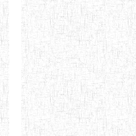
d'enseignement
normal
ENI
Chercher:
Effacer les filtres
Denomination
Type