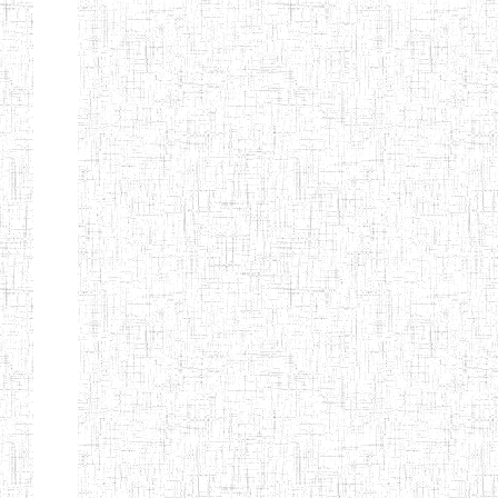
BILINGUE DE
MOKOLO
Page 7 sur 13 Total: 307
Afficher
Début
Préc.
2
3
4
5
6
7
Suivant
Fin
Etablissements
d'enseignement