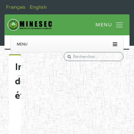
Français
English
MENU
Immatriculation
des
établissements
Etablissements