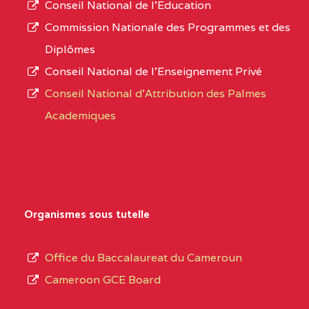
Conseil National de l’Education
CENTRE
COLLEGE PANAFRICAIN
5JK
numéro
Commission Nationale des Programmes et des
DE L'EXCELLENCE BP
d’immatriculation.
Diplômes
:4447 YAOUNDE
Conseil National de l’Enseignement Privé
L’offre
CENTRE
COLLEGE PRIVE
5JK
Conseil National d'Attribution des Palmes
d’éducation
CATHOLIQUE
Academiques
de
D'ENSEIGNEMENT
l’Enseignement
TECHNIQUE
Secondaire
INDUSTRIEL FEMININ
Général
MARIA GORETTI BP
au
Organismes sous tutelle
:1152 YAOUNDE
terme
des
CENTRE
COLLEGE PRIVE LAIC
5JK
Office du Baccalaureat du Cameroun
opérations
SAINT MICHEL
Cameroon GCE Board
d’immatriculation
ARCHANGE BP :10017