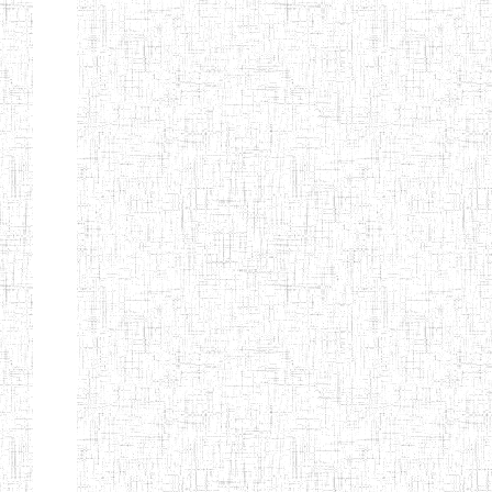
BILINGUE DE
MOKOLO
Page 7 sur 13 Total: 307
Afficher
Début
Préc.
2
3
4
5
6
7
Suivant
Fin
Etablissements
d'enseignement