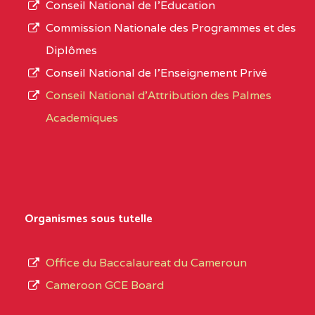
Conseil National de l’Education
CENTRE
COLLEGE PANAFRICAIN
5JK
numéro
Commission Nationale des Programmes et des
DE L'EXCELLENCE BP
d’immatriculation.
Diplômes
:4447 YAOUNDE
Conseil National de l’Enseignement Privé
L’offre
CENTRE
COLLEGE PRIVE
5JK
Conseil National d'Attribution des Palmes
d’éducation
CATHOLIQUE
Academiques
de
D'ENSEIGNEMENT
l’Enseignement
TECHNIQUE
Secondaire
INDUSTRIEL FEMININ
Général
MARIA GORETTI BP
au
Organismes sous tutelle
:1152 YAOUNDE
terme
des
CENTRE
COLLEGE PRIVE LAIC
5JK
Office du Baccalaureat du Cameroun
opérations
SAINT MICHEL
Cameroon GCE Board
d’immatriculation
ARCHANGE BP :10017