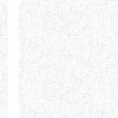
d'enseignement
normal
ENI
Chercher:
Effacer les filtres
Denomination
Type