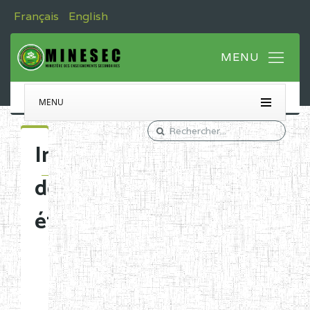
Français
English
MENU
Immatriculation
des
établissements
Etablissements