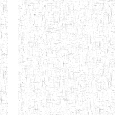
d'enseignement
normal
ENI
Chercher:
Effacer les filtres
Denomination
Type