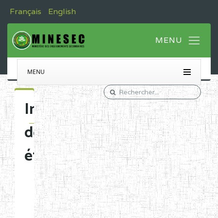
Français
English
MENU
Immatriculation
des
établissements
Etablissements