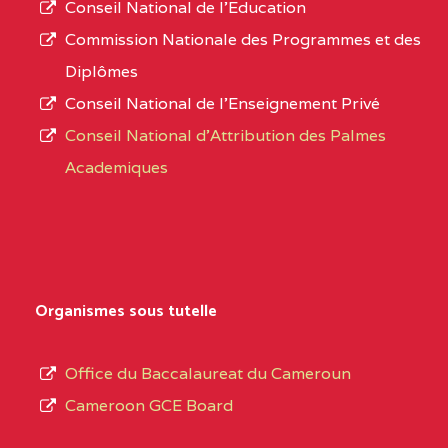
Conseil National de l’Education
CENTRE
COLLEGE PANAFRICAIN
5JK
numéro
Commission Nationale des Programmes et des
DE L'EXCELLENCE BP
d’immatriculation.
Diplômes
:4447 YAOUNDE
Conseil National de l’Enseignement Privé
L’offre
CENTRE
COLLEGE PRIVE
5JK
Conseil National d'Attribution des Palmes
d’éducation
CATHOLIQUE
Academiques
de
D'ENSEIGNEMENT
l’Enseignement
TECHNIQUE
Secondaire
INDUSTRIEL FEMININ
Général
MARIA GORETTI BP
au
Organismes sous tutelle
:1152 YAOUNDE
terme
des
CENTRE
COLLEGE PRIVE LAIC
5JK
Office du Baccalaureat du Cameroun
opérations
SAINT MICHEL
Cameroon GCE Board
d’immatriculation
ARCHANGE BP :10017