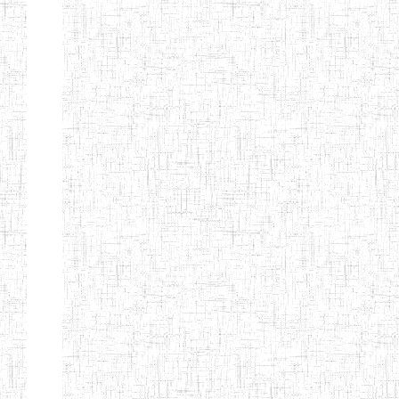
BILINGUE DE
MOKOLO
Page 7 sur 13 Total: 307
Afficher
Début
Préc.
2
3
4
5
6
7
Suivant
Fin
Etablissements
d'enseignement