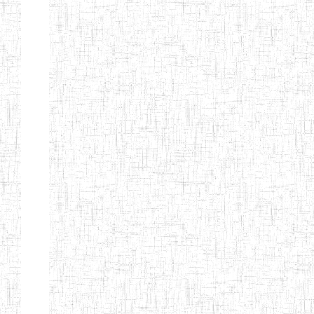
BILINGUE DE
MOKOLO
Page 7 sur 13 Total: 307
Afficher
Début
Préc.
2
3
4
5
6
7
Suivant
Fin
Etablissements
d'enseignement