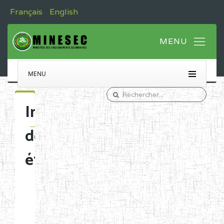
Français
English
MENU
Immatriculation
des
établissements
Etablissements