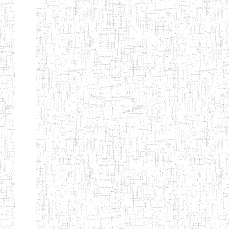
d'enseignement
normal
ENI
Chercher:
Effacer les filtres
Denomination
Type