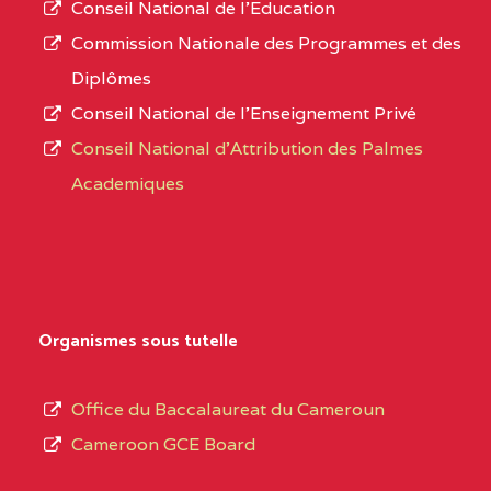
Conseil National de l’Education
CENTRE
COLLEGE PANAFRICAIN
5JK
numéro
Commission Nationale des Programmes et des
DE L'EXCELLENCE BP
d’immatriculation.
Diplômes
:4447 YAOUNDE
Conseil National de l’Enseignement Privé
L’offre
CENTRE
COLLEGE PRIVE
5JK
Conseil National d'Attribution des Palmes
d’éducation
CATHOLIQUE
Academiques
de
D'ENSEIGNEMENT
l’Enseignement
TECHNIQUE
Secondaire
INDUSTRIEL FEMININ
Général
MARIA GORETTI BP
au
Organismes sous tutelle
:1152 YAOUNDE
terme
des
CENTRE
COLLEGE PRIVE LAIC
5JK
Office du Baccalaureat du Cameroun
opérations
SAINT MICHEL
Cameroon GCE Board
d’immatriculation
ARCHANGE BP :10017