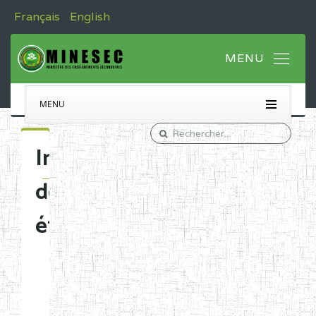
Français
English
MENU
Immatriculation
des
établissements
Etablissements