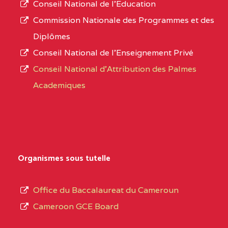
Conseil National de l’Education
CENTRE
COLLEGE PANAFRICAIN
5JK
numéro
Commission Nationale des Programmes et des
DE L'EXCELLENCE BP
d’immatriculation.
Diplômes
:4447 YAOUNDE
Conseil National de l’Enseignement Privé
L’offre
CENTRE
COLLEGE PRIVE
5JK
Conseil National d'Attribution des Palmes
d’éducation
CATHOLIQUE
Academiques
de
D'ENSEIGNEMENT
l’Enseignement
TECHNIQUE
Secondaire
INDUSTRIEL FEMININ
Général
MARIA GORETTI BP
au
Organismes sous tutelle
:1152 YAOUNDE
terme
des
CENTRE
COLLEGE PRIVE LAIC
5JK
Office du Baccalaureat du Cameroun
opérations
SAINT MICHEL
Cameroon GCE Board
d’immatriculation
ARCHANGE BP :10017