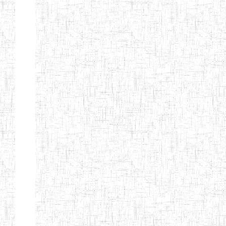
BILINGUE DE
MOKOLO
Page 7 sur 13 Total: 307
Afficher
Début
Préc.
2
3
4
5
6
7
Suivant
Fin
Etablissements
d'enseignement