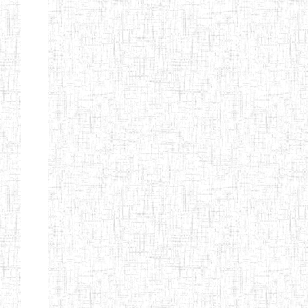
d'enseignement
normal
ENI
Chercher:
Effacer les filtres
Denomination
Type