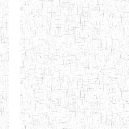
d'enseignement
normal
ENI
Chercher:
Effacer les filtres
Denomination
Type