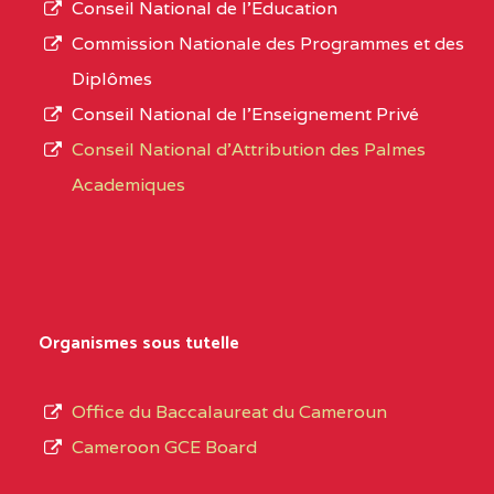
Conseil National de l’Education
CENTRE
COLLEGE PANAFRICAIN
5JK
numéro
Commission Nationale des Programmes et des
DE L'EXCELLENCE BP
d’immatriculation.
Diplômes
:4447 YAOUNDE
Conseil National de l’Enseignement Privé
L’offre
CENTRE
COLLEGE PRIVE
5JK
Conseil National d'Attribution des Palmes
d’éducation
CATHOLIQUE
Academiques
de
D'ENSEIGNEMENT
l’Enseignement
TECHNIQUE
Secondaire
INDUSTRIEL FEMININ
Général
MARIA GORETTI BP
au
Organismes sous tutelle
:1152 YAOUNDE
terme
des
CENTRE
COLLEGE PRIVE LAIC
5JK
Office du Baccalaureat du Cameroun
opérations
SAINT MICHEL
Cameroon GCE Board
d’immatriculation
ARCHANGE BP :10017