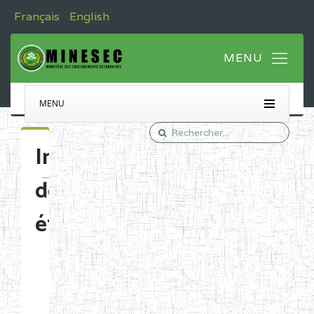
Français
English
MENU
Immatriculation
des
établissements
Etablissements