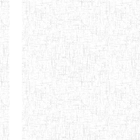
BILINGUE DE
MOKOLO
Page 7 sur 13 Total: 307
Afficher
Début
Préc.
2
3
4
5
6
7
Suivant
Fin
Etablissements
d'enseignement