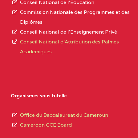
Conseil National de l’Education
CENTRE
COLLEGE PANAFRICAIN
5JK
numéro
Commission Nationale des Programmes et des
DE L'EXCELLENCE BP
d’immatriculation.
Diplômes
:4447 YAOUNDE
Conseil National de l’Enseignement Privé
L’offre
CENTRE
COLLEGE PRIVE
5JK
Conseil National d'Attribution des Palmes
d’éducation
CATHOLIQUE
Academiques
de
D'ENSEIGNEMENT
l’Enseignement
TECHNIQUE
Secondaire
INDUSTRIEL FEMININ
Général
MARIA GORETTI BP
au
Organismes sous tutelle
:1152 YAOUNDE
terme
des
CENTRE
COLLEGE PRIVE LAIC
5JK
Office du Baccalaureat du Cameroun
opérations
SAINT MICHEL
Cameroon GCE Board
d’immatriculation
ARCHANGE BP :10017