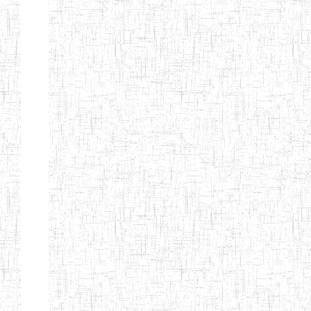
d'enseignement
normal
ENI
Chercher:
Effacer les filtres
Denomination
Type