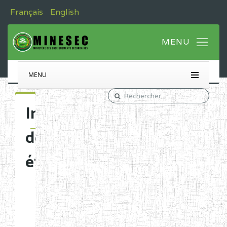
Français
English
MENU
Immatriculation
des
établissements
Etablissements