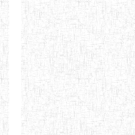
BILINGUE DE
MOKOLO
Page 7 sur 13 Total: 307
Afficher
Début
Préc.
2
3
4
5
6
7
Suivant
Fin
Etablissements
d'enseignement