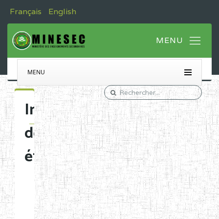
Français
English
MENU
Immatriculation
des
établissements
Etablissements