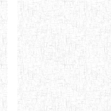
BILINGUE DE
MOKOLO
Page 7 sur 13 Total: 307
Afficher
Début
Préc.
2
3
4
5
6
7
Suivant
Fin
Etablissements
d'enseignement