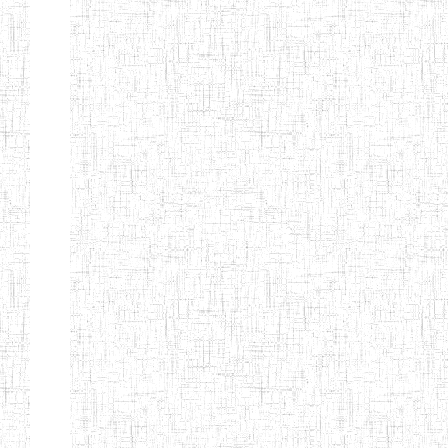
d'enseignement
normal
ENI
Chercher:
Effacer les filtres
Denomination
Type