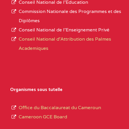
Conseil National de l’Education
CENTRE
COLLEGE PANAFRICAIN
5JK
numéro
Commission Nationale des Programmes et des
DE L'EXCELLENCE BP
d’immatriculation.
Diplômes
:4447 YAOUNDE
Conseil National de l’Enseignement Privé
L’offre
CENTRE
COLLEGE PRIVE
5JK
Conseil National d'Attribution des Palmes
d’éducation
CATHOLIQUE
Academiques
de
D'ENSEIGNEMENT
l’Enseignement
TECHNIQUE
Secondaire
INDUSTRIEL FEMININ
Général
MARIA GORETTI BP
au
Organismes sous tutelle
:1152 YAOUNDE
terme
des
CENTRE
COLLEGE PRIVE LAIC
5JK
Office du Baccalaureat du Cameroun
opérations
SAINT MICHEL
Cameroon GCE Board
d’immatriculation
ARCHANGE BP :10017