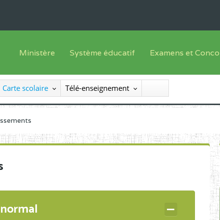
Ministère
Système éducatif
Examens et Conco
Sous sys
Le Ministre
Offre de formation
Inscriptions
Carte scolaire
Télé-enseignement
Sous sys
Le SEESEN
Progammes d'études
Liste des candidats
Inspection Générale des Services
Manuels scolaires
Résultats
lissements
Inspection Générale des Enseignements
Diplômes disponib
Administration Centrale
s
Services Déconcentrés
Organigramme
 normal