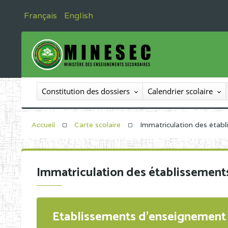
Français
English
Constitution des dossiers
Calendrier scolaire
Accueil
Carte scolaire
Immatriculation des étab
Immatriculation des établissement
Etablissements d'enseignement