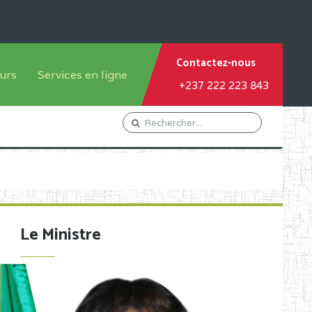
Contactez-nous
urs
Services en ligne
+237 222 223 843
tème francophone
Orientation Conseil
tème anglophone
Gestion du Personnel
Gestion du matricule des
élèves
les
Demande d'actes certificatifs
Le Ministre
Demande de subvention
Acceder au Mail pro