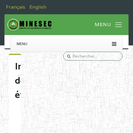
Français
English
MENU
Immatriculation
des
établissements
Etablissements