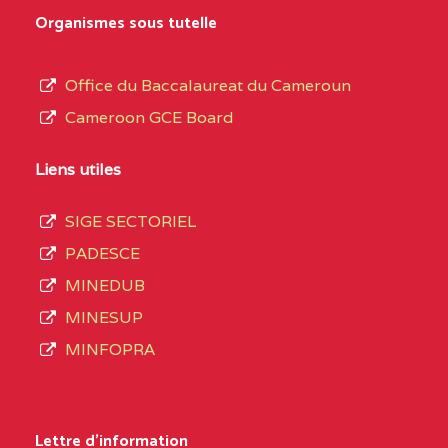
MARIA GORETTI BP
au
Organismes sous tutelle
:1152 YAOUNDE
terme
des
CENTRE
COLLEGE PRIVE LAIC
5JK
Office du Baccalaureat du Cameroun
opérations
SAINT MICHEL
Cameroon GCE Board
d’immatriculation
ARCHANGE BP :10017
du
Liens utiles
YAOUNDE
mois
SIGE SECTORIEL
CENTRE
COMPLEXE SCOLAIRE
5JK
de
PADESCE
AKOA BP :13029
septembre
MINEDUB
YAOUNDE
2020
MINESUP
compte
CENTRE
COMPLEXE SCOLAIRE
5JK
MINFOPRA
3408
BILINGUE SAINT
structures
GERMAIN BP :12671
réparties
Lettre d'information
YAOUNDE