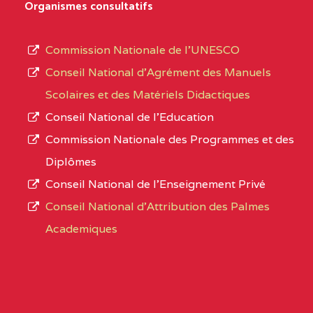
D'ENSEIGNEMENT
Organismes consultatifs
type
GENERAL ET
d’enseignement
PROFESSIONNEL
Commission Nationale de l’UNESCO
autorisé
(CEGEP) STE FOI BP
Conseil National d’Agrément des Manuels
et
:4740 YAOUNDE
Scolaires et des Matériels Didactiques
le
Conseil National de l’Education
CENTRE
COLLEGE PANAFRICAIN
5JK
numéro
Commission Nationale des Programmes et des
DE L'EXCELLENCE BP
d’immatriculation.
Diplômes
:4447 YAOUNDE
Conseil National de l’Enseignement Privé
L’offre
CENTRE
COLLEGE PRIVE
5JK
Conseil National d'Attribution des Palmes
d’éducation
CATHOLIQUE
Academiques
de
D'ENSEIGNEMENT
l’Enseignement
TECHNIQUE
Secondaire
INDUSTRIEL FEMININ
Général