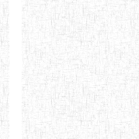
d'enseignement
normal
ENI
Chercher:
Effacer les filtres
Denomination
Type