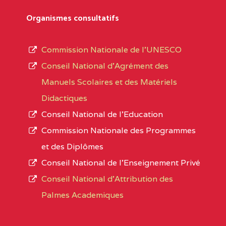
Département
références des textes de création ou de tran
Organismes consultatifs
pour le secteur privé, l’ordre d’enseignemen
Arrondissement
autorisé et le numéro d’immatriculation.
Commission Nationale de l’UNESCO
Noms
Conseil National d’Agrément des
L’offre d’éducation de
l’Enseignement Secon
Localité
Manuels Scolaires et des Matériels
d’immatriculation du mois de septembre 2020
Didactiques
suit :
Conseil National de l’Education
Région
Noms
1950 établissements publics
fonctionnels
Commission Nationale des Programmes
895 CES dont 86 Bilingues
et des Diplômes
AGES COMPREHENSIVE BILINGUAL HIG
1055 Lycées dont 351 Bilingues
Conseil National de l’Enseignement Privé
72 établissements avec section bilingue 
SUD-OUEST
AGES COMPREHENSIVE BIL
Conseil National d'Attribution des
SCHOOL BP :495 KUMBA
Palmes Academiques
1358 établissements privés
, soit :
AKONGNE COMPREHENSIVE COLLEGE (A
994 établissements privés laïcs