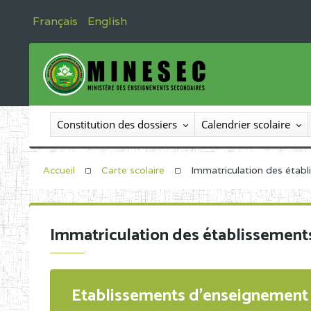
Français
English
Constitution des dossiers
Calendrier scolaire
Accueil
Carte scolaire
Immatriculation des étab
Immatriculation des établissement
Etablissements d'enseignement