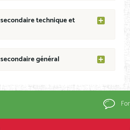
secondaire technique et
secondaire général
ESEC/CAB du 21 mars 2011 portant ouverture
s d’Enseignement Secondaire et Normal (RNE),
Fo
s régulièrement immatriculés et inscrits au
rtées à la connaissance du grand public.
épartement et Arrondissement ; suivent les