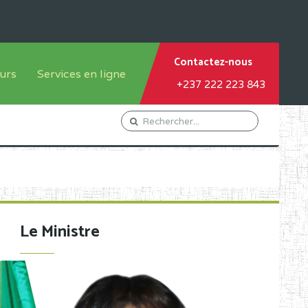
Contactez-nous
urs
Services en ligne
+237 222 223 843
tème francophone
Orientation Conseil
tème anglophone
Gestion du Personnel
Gestion du matricule des
élèves
les
Demande d'actes certificatifs
Le Ministre
Demande de subvention
Acceder au Mail pro