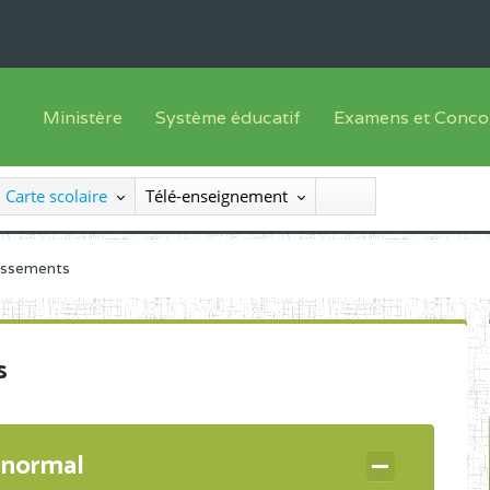
Ministère
Système éducatif
Examens et Conco
Sous sys
Le Ministre
Offre de formation
Inscriptions
Carte scolaire
Télé-enseignement
Sous sys
Le SEESEN
Progammes d'études
Liste des candidats
Inspection Générale des Services
Manuels scolaires
Résultats
lissements
Inspection Générale des Enseignements
Diplômes disponib
Administration Centrale
s
Services Déconcentrés
Organigramme
 normal