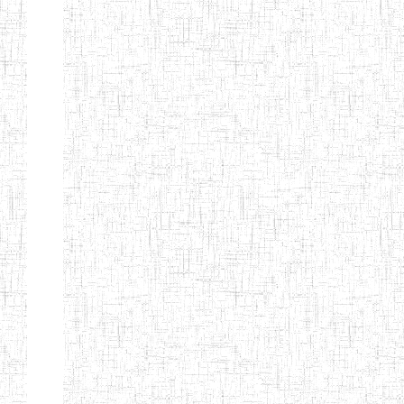
ENIEG BILINGUE
28/08/2009
ENIEG
Pr
ORNEL
ENIEG MONICA
11/06/2015
ENIEG
Pr
INSTITUT
27/08/2001
ENIEG
Pr
NATIONAL PRIVE
DE FORMATION
PEDAGOGIQUE
ENPIEG DE NYOM
03/01/2014
ENIEG
Pr
ENIEG EPC
14/03/2014
ENIEG
Pr
ENIEG PRIVEE LA
14/11/2008
ENIEG
Pr
RETRAITE