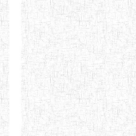
ENI PRIVEE
22/09/2000
ENIEG
Pr
LAIQUE
ENIEG BERYLA
06/06/2014
ENIEG
Pr
ENIEG
28/08/2009
ENIEG
Pr
L'EXCELLENCE
Page 6 sur 13 Total: 307
Afficher
Début
Préc.
1
2
3
4
5
6
Suivant
Fin