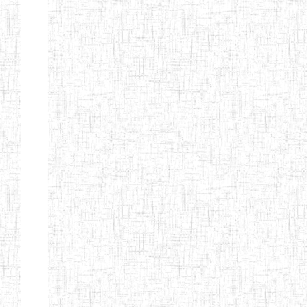
d'enseignement
normal
ENI
Chercher:
Effacer les filtres
Denomination
Type