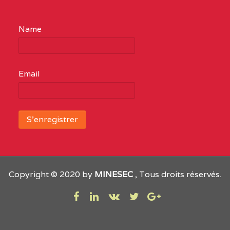
EXTREME-
CETIC DE YOUAYE-
0HC
ainsi
NORD
BLAM LAALE
qu’il
Name
suit :
0HC1TEFD111161110
(1)
1950
EXTREME-
LYCEE TECHNIQUE DE
0HC
Email
établissements
NORD
DATCHEKA
publics
0HE1TEFD110523109
(1)
fonctionnels,
soit :
EXTREME-
LYCEE TECHNIQUE DE
0HE
895
NORD
GOBO
CES
Copyright © 2020 by
MINESEC
, Tous droits réservés.
dont
0HH1TEFD100483113
(1)
86
EXTREME-
CETIC DE BANGANA
0HH
Bilingues
NORD
1055