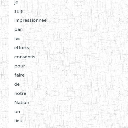
d’un
je
Région
Noms
Mat
Répertoire
suis
0CC1TEFD100484110
(1)
National
impressionnée
des
par
EXTREME-
CETIC DE BOGO
0CC
Etablissements
les
NORD
d’Enseignement
efforts
Secondaire
0CE1TEFD100489113
(1)
consentis
et
pour
EXTREME-
CETIC DE DARGALA
0CE
Normal
faire
NORD
(RNE),
de
les
notre
0CH1TEFD100968114
(1)
listes
Nation
EXTREME-
CETIC DE GAZAWA
0CH
des
un
NORD
établissements
lieu