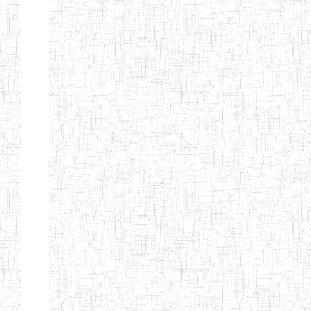
Etablissements
d'enseignement
secondaire
technique
et
professionnel
ESTP
Etablissements
d'enseignement
secondaire
général