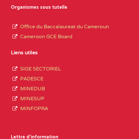
0EK1TEFD110526096
(1)
au
Organismes sous tutelle
terme
EXTREME-
LYCEE TECHNIQUE DE
0EK
des
Office du Baccalaureat du Cameroun
NORD
KOUSSERI
opérations
Cameroon GCE Board
d’immatriculation
0EL1TEFD100503113
(1)
du
Liens utiles
EXTREME-
CETIC DE LOGONE
0EL
mois
NORD
BIRNI
SIGE SECTORIEL
de
PADESCE
septembre
0EM1TEFD100507113
(1)
MINEDUB
2020
MINESUP
EXTREME-
CETIC DE MAKARY
0EM
compte
MINFOPRA
NORD
3408
structures
0HC1TEFD101148117
(1)
réparties
Lettre d'information