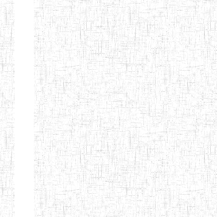
d'enseignement
normal
ENI
Chercher:
Effacer les filtres
Denomination
Type