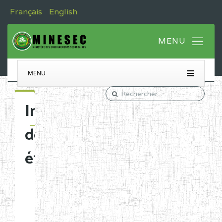
Français
English
MENU
Immatriculation
des
établissements
Etablissements