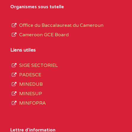
MARIA GORETTI BP
au
Organismes sous tutelle
:1152 YAOUNDE
terme
des
CENTRE
COLLEGE PRIVE LAIC
5JK
Office du Baccalaureat du Cameroun
opérations
SAINT MICHEL
Cameroon GCE Board
d’immatriculation
ARCHANGE BP :10017
du
Liens utiles
YAOUNDE
mois
SIGE SECTORIEL
CENTRE
COMPLEXE SCOLAIRE
5JK
de
PADESCE
AKOA BP :13029
septembre
MINEDUB
YAOUNDE
2020
MINESUP
compte
CENTRE
COMPLEXE SCOLAIRE
5JK
MINFOPRA
3408
BILINGUE SAINT
structures
GERMAIN BP :12671
réparties
Lettre d'information
YAOUNDE