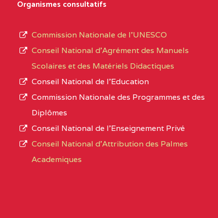
D'ENSEIGNEMENT
Organismes consultatifs
type
GENERAL ET
d’enseignement
PROFESSIONNEL
Commission Nationale de l’UNESCO
autorisé
(CEGEP) STE FOI BP
Conseil National d’Agrément des Manuels
et
:4740 YAOUNDE
Scolaires et des Matériels Didactiques
le
Conseil National de l’Education
CENTRE
COLLEGE PANAFRICAIN
5JK
numéro
Commission Nationale des Programmes et des
DE L'EXCELLENCE BP
d’immatriculation.
Diplômes
:4447 YAOUNDE
Conseil National de l’Enseignement Privé
L’offre
CENTRE
COLLEGE PRIVE
5JK
Conseil National d'Attribution des Palmes
d’éducation
CATHOLIQUE
Academiques
de
D'ENSEIGNEMENT
l’Enseignement
TECHNIQUE
Secondaire
INDUSTRIEL FEMININ
Général