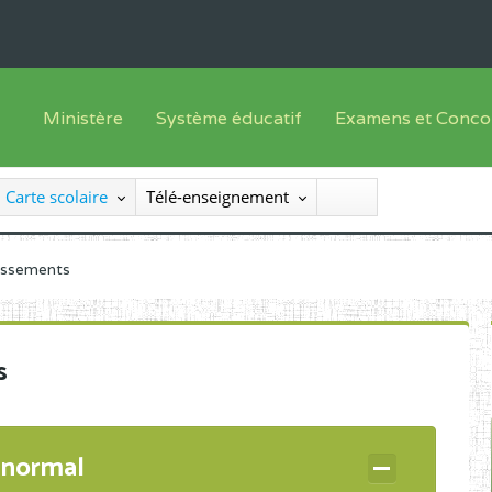
Ministère
Système éducatif
Examens et Conco
Sous sys
Le Ministre
Offre de formation
Inscriptions
Carte scolaire
Télé-enseignement
Sous sys
Le SEESEN
Progammes d'études
Liste des candidats
Inspection Générale des Services
Manuels scolaires
Résultats
lissements
Inspection Générale des Enseignements
Diplômes disponib
Administration Centrale
s
Services Déconcentrés
Organigramme
 normal