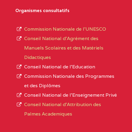
Département
références des textes de création ou de tran
Organismes consultatifs
pour le secteur privé, l’ordre d’enseignemen
Arrondissement
autorisé et le numéro d’immatriculation.
Commission Nationale de l’UNESCO
Noms
Conseil National d’Agrément des
L’offre d’éducation de
l’Enseignement Secon
Localité
Manuels Scolaires et des Matériels
d’immatriculation du mois de septembre 2020
Didactiques
suit :
Conseil National de l’Education
Région
Noms
1950 établissements publics
fonctionnels
Commission Nationale des Programmes
895 CES dont 86 Bilingues
et des Diplômes
ADAMAOUA
(25)
1055 Lycées dont 351 Bilingues
Conseil National de l’Enseignement Privé
72 établissements avec section bilingue 
ADAMAOUA
INSTITUT POLYVALENT BIL
Conseil National d'Attribution des
PINTADES BP :
Palmes Academiques
1358 établissements privés
, soit :
ADAMAOUA
COLLEGE PRIVE LAIC POLY
994 établissements privés laïcs