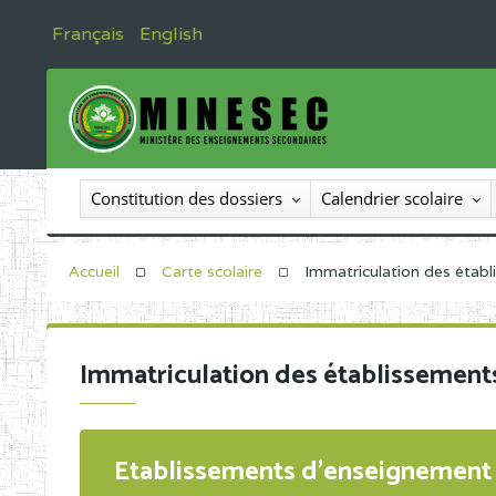
Français
English
Constitution des dossiers
Calendrier scolaire
Accueil
Carte scolaire
Immatriculation des étab
Immatriculation des établissement
Etablissements d'enseignement