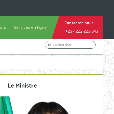
Contactez-nous
urs
Services en ligne
+237 222 223 843
tème francophone
Orientation Conseil
tème anglophone
Gestion du Personnel
Gestion du matricule des
élèves
les
Demande d'actes certificatifs
Le Ministre
Demande de subvention
Acceder au Mail pro