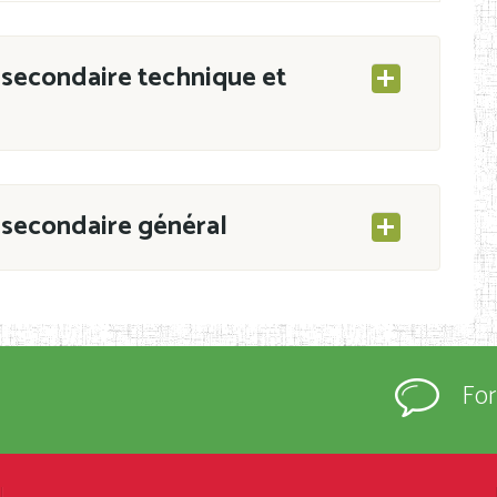
secondaire technique et
secondaire général
ESEC/CAB du 21 mars 2011 portant ouverture
s d’Enseignement Secondaire et Normal (RNE),
Fo
s régulièrement immatriculés et inscrits au
rtées à la connaissance du grand public.
épartement et Arrondissement ; suivent les