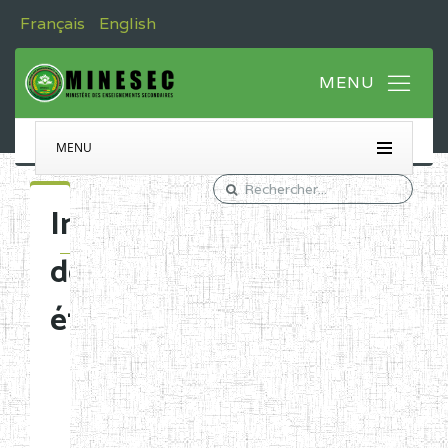
Français
English
MENU
Immatriculation
des
établissements
Etablissements