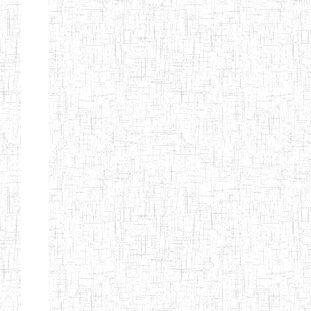
d'enseignement
normal
ENI
Chercher:
Effacer les filtres
Denomination
Type