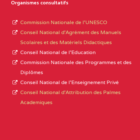
D'ENSEIGNEMENT
Organismes consultatifs
type
GENERAL ET
d’enseignement
PROFESSIONNEL
Commission Nationale de l’UNESCO
autorisé
(CEGEP) STE FOI BP
Conseil National d’Agrément des Manuels
et
:4740 YAOUNDE
Scolaires et des Matériels Didactiques
le
Conseil National de l’Education
CENTRE
COLLEGE PANAFRICAIN
5JK
numéro
Commission Nationale des Programmes et des
DE L'EXCELLENCE BP
d’immatriculation.
Diplômes
:4447 YAOUNDE
Conseil National de l’Enseignement Privé
L’offre
CENTRE
COLLEGE PRIVE
5JK
Conseil National d'Attribution des Palmes
d’éducation
CATHOLIQUE
Academiques
de
D'ENSEIGNEMENT
l’Enseignement
TECHNIQUE
Secondaire
INDUSTRIEL FEMININ
Général