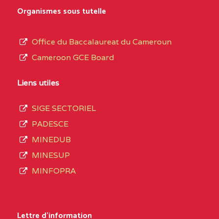
MARIA GORETTI BP
au
Organismes sous tutelle
:1152 YAOUNDE
terme
des
CENTRE
COLLEGE PRIVE LAIC
5JK
Office du Baccalaureat du Cameroun
opérations
SAINT MICHEL
Cameroon GCE Board
d’immatriculation
ARCHANGE BP :10017
du
Liens utiles
YAOUNDE
mois
SIGE SECTORIEL
CENTRE
COMPLEXE SCOLAIRE
5JK
de
PADESCE
AKOA BP :13029
septembre
MINEDUB
YAOUNDE
2020
MINESUP
compte
CENTRE
COMPLEXE SCOLAIRE
5JK
MINFOPRA
3408
BILINGUE SAINT
structures
GERMAIN BP :12671
réparties
Lettre d'information
YAOUNDE