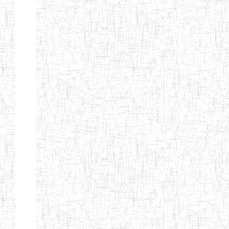
d'enseignement
normal
ENI
Chercher:
Effacer les filtres
Denomination
Type