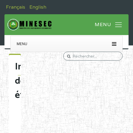
Français
English
MENU
Immatriculation
des
établissements
Etablissements