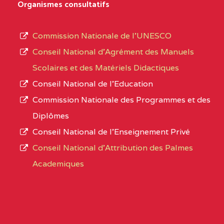
D'ENSEIGNEMENT
Organismes consultatifs
type
GENERAL ET
d’enseignement
PROFESSIONNEL
Commission Nationale de l’UNESCO
autorisé
(CEGEP) STE FOI BP
Conseil National d’Agrément des Manuels
et
:4740 YAOUNDE
Scolaires et des Matériels Didactiques
le
Conseil National de l’Education
CENTRE
COLLEGE PANAFRICAIN
5JK
numéro
Commission Nationale des Programmes et des
DE L'EXCELLENCE BP
d’immatriculation.
Diplômes
:4447 YAOUNDE
Conseil National de l’Enseignement Privé
L’offre
CENTRE
COLLEGE PRIVE
5JK
Conseil National d'Attribution des Palmes
d’éducation
CATHOLIQUE
Academiques
de
D'ENSEIGNEMENT
l’Enseignement
TECHNIQUE
Secondaire
INDUSTRIEL FEMININ
Général