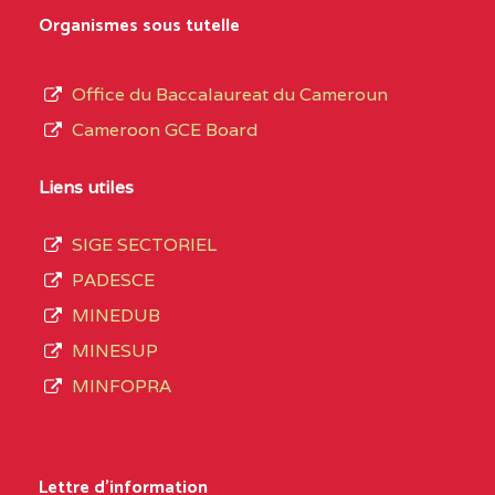
0EK1TEFD110526096
(1)
au
Organismes sous tutelle
terme
EXTREME-
LYCEE TECHNIQUE DE
0EK
des
Office du Baccalaureat du Cameroun
NORD
KOUSSERI
opérations
Cameroon GCE Board
d’immatriculation
0EL1TEFD100503113
(1)
du
Liens utiles
EXTREME-
CETIC DE LOGONE
0EL
mois
NORD
BIRNI
SIGE SECTORIEL
de
PADESCE
septembre
0EM1TEFD100507113
(1)
MINEDUB
2020
MINESUP
EXTREME-
CETIC DE MAKARY
0EM
compte
MINFOPRA
NORD
3408
structures
0HC1TEFD101148117
(1)
réparties
Lettre d'information