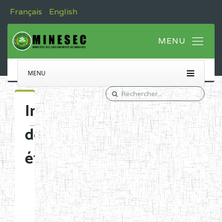
Français
English
MENU
Immatriculation
des
établissements
Etablissements