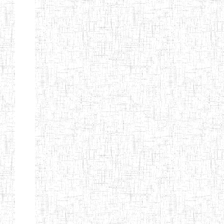
d'enseignement
normal
ENI
Chercher:
Effacer les filtres
Denomination
Type