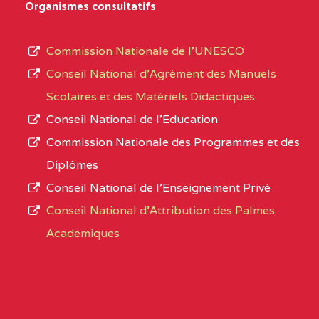
Organismes consultatifs
NORD
MERI
type
d’enseignement
0CM1TEFD100504110
(1)
Commission Nationale de l’UNESCO
autorisé
Conseil National d’Agrément des Manuels
EXTREME-
CETIC DE LOULOU
0CM
et
Scolaires et des Matériels Didactiques
NORD
le
Conseil National de l’Education
numéro
0CN1TEFD101094115
(1)
Commission Nationale des Programmes et des
d’immatriculation.
Diplômes
EXTREME-
CETIC DE PETTE
0CN
Conseil National de l’Enseignement Privé
L’offre
NORD
Conseil National d'Attribution des Palmes
d’éducation
0EI1TEFD100495110
(1)
Academiques
de
l’Enseignement
EXTREME-
CETIC DE GOULFEY
0EI
Secondaire
NORD
Général