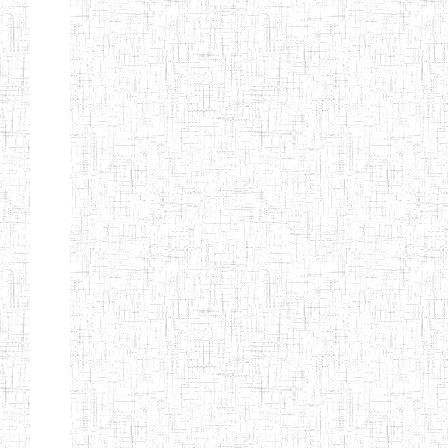
d'enseignement
normal
ENI
Chercher:
Effacer les filtres
Denomination
Type