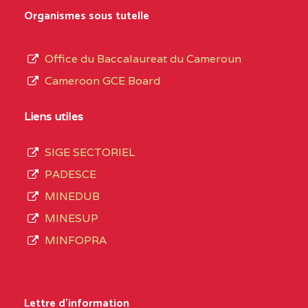
0EK1TEFD110526096
(1)
au
Organismes sous tutelle
terme
EXTREME-
LYCEE TECHNIQUE DE
0EK
des
Office du Baccalaureat du Cameroun
NORD
KOUSSERI
opérations
Cameroon GCE Board
d’immatriculation
0EL1TEFD100503113
(1)
du
Liens utiles
EXTREME-
CETIC DE LOGONE
0EL
mois
NORD
BIRNI
SIGE SECTORIEL
de
PADESCE
septembre
0EM1TEFD100507113
(1)
MINEDUB
2020
MINESUP
EXTREME-
CETIC DE MAKARY
0EM
compte
MINFOPRA
NORD
3408
structures
0HC1TEFD101148117
(1)
réparties
Lettre d'information