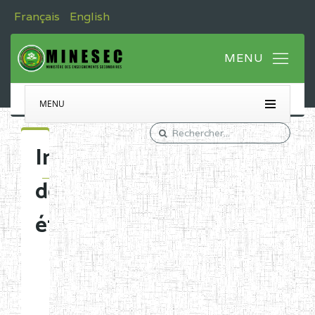
Français
English
MENU
Immatriculation
des
établissements
Etablissements