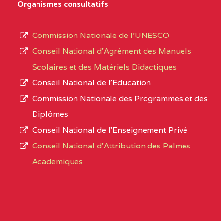
Organismes consultatifs
NORD
MERI
type
d’enseignement
0CM1TEFD100504110
(1)
Commission Nationale de l’UNESCO
autorisé
Conseil National d’Agrément des Manuels
EXTREME-
CETIC DE LOULOU
0CM
et
Scolaires et des Matériels Didactiques
NORD
le
Conseil National de l’Education
numéro
0CN1TEFD101094115
(1)
Commission Nationale des Programmes et des
d’immatriculation.
Diplômes
EXTREME-
CETIC DE PETTE
0CN
Conseil National de l’Enseignement Privé
L’offre
NORD
Conseil National d'Attribution des Palmes
d’éducation
0EI1TEFD100495110
(1)
Academiques
de
l’Enseignement
EXTREME-
CETIC DE GOULFEY
0EI
Secondaire
NORD
Général