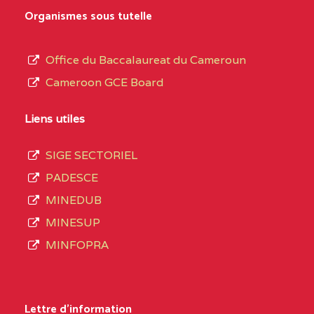
MARIA GORETTI BP
au
Organismes sous tutelle
:1152 YAOUNDE
terme
des
CENTRE
COLLEGE PRIVE LAIC
5JK
Office du Baccalaureat du Cameroun
opérations
SAINT MICHEL
Cameroon GCE Board
d’immatriculation
ARCHANGE BP :10017
du
Liens utiles
YAOUNDE
mois
SIGE SECTORIEL
CENTRE
COMPLEXE SCOLAIRE
5JK
de
PADESCE
AKOA BP :13029
septembre
MINEDUB
YAOUNDE
2020
MINESUP
compte
CENTRE
COMPLEXE SCOLAIRE
5JK
MINFOPRA
3408
BILINGUE SAINT
structures
GERMAIN BP :12671
réparties
Lettre d'information
YAOUNDE