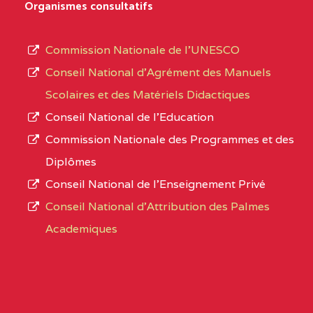
D'ENSEIGNEMENT
Organismes consultatifs
type
GENERAL ET
d’enseignement
PROFESSIONNEL
Commission Nationale de l’UNESCO
autorisé
(CEGEP) STE FOI BP
Conseil National d’Agrément des Manuels
et
:4740 YAOUNDE
Scolaires et des Matériels Didactiques
le
Conseil National de l’Education
CENTRE
COLLEGE PANAFRICAIN
5JK
numéro
Commission Nationale des Programmes et des
DE L'EXCELLENCE BP
d’immatriculation.
Diplômes
:4447 YAOUNDE
Conseil National de l’Enseignement Privé
L’offre
CENTRE
COLLEGE PRIVE
5JK
Conseil National d'Attribution des Palmes
d’éducation
CATHOLIQUE
Academiques
de
D'ENSEIGNEMENT
l’Enseignement
TECHNIQUE
Secondaire
INDUSTRIEL FEMININ
Général