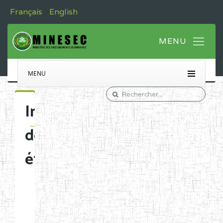
Français
English
MENU
Immatriculation
des
établissements
Etablissements