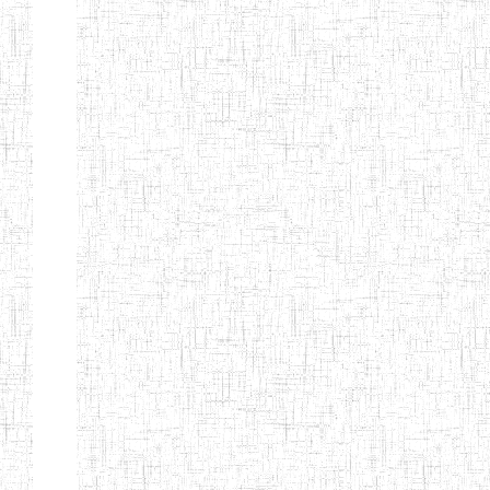
d'enseignement
normal
ENI
Chercher:
Effacer les filtres
Denomination
Type