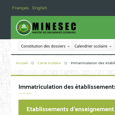
Français
English
Constitution des dossiers
Calendrier scolaire
Accueil
Carte scolaire
Immatriculation des étab
Immatriculation des établissement
Etablissements d'enseignement