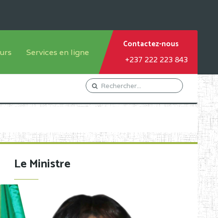
Contactez-nous
urs
Services en ligne
+237 222 223 843
tème francophone
Orientation Conseil
tème anglophone
Gestion du Personnel
Gestion du matricule des
élèves
les
Demande d'actes certificatifs
Le Ministre
Demande de subvention
Acceder au Mail pro