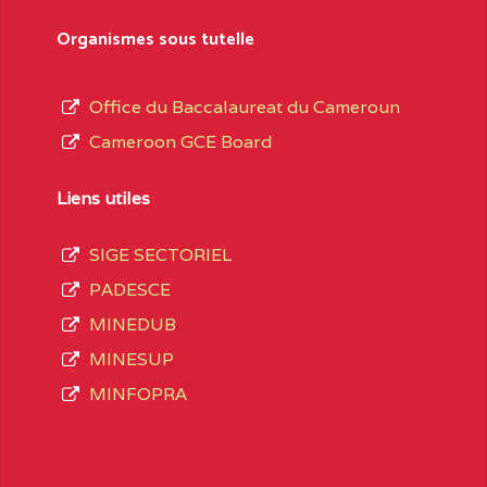
sformation et d’ouverture, le nom du fondateur
Organismes sous tutelle
t, le sous-système, le type d’enseignement
Office du Baccalaureat du Cameroun
Cameroon GCE Board
daire Général
au terme des opérations
 compte 3408 structures réparties ainsi qu’il
Liens utiles
SIGE SECTORIEL
Matricule
, soit :
PADESCE
MINEDUB
INGUE LES
2JJ2WFD111114112
MINESUP
spéciale
MINFOPRA
VALENT DE
2JK2TEFD100001087
AOUNDERE