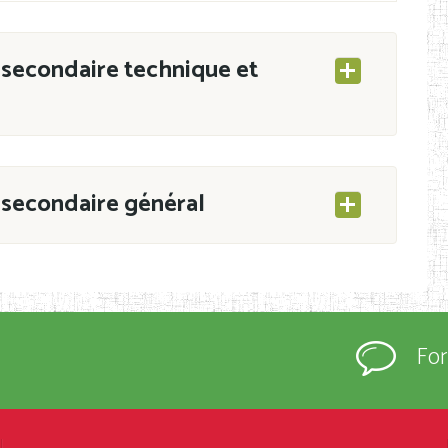
secondaire technique et
secondaire général
ESEC/CAB du 21 mars 2011 portant ouverture
s d’Enseignement Secondaire et Normal (RNE),
Fo
s régulièrement immatriculés et inscrits au
rtées à la connaissance du grand public.
épartement et Arrondissement ; suivent les