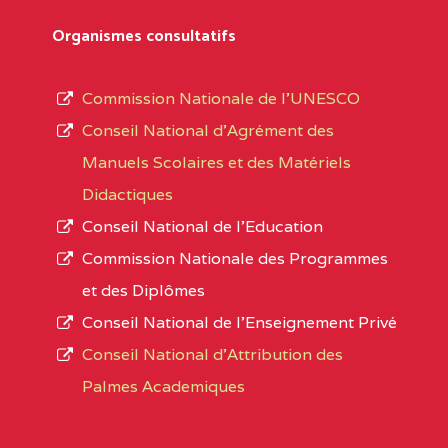
Département
références des textes de création ou de tran
Organismes consultatifs
pour le secteur privé, l’ordre d’enseignemen
Arrondissement
autorisé et le numéro d’immatriculation.
Commission Nationale de l’UNESCO
Noms
Conseil National d’Agrément des
L’offre d’éducation de
l’Enseignement Secon
Localité
Manuels Scolaires et des Matériels
d’immatriculation du mois de septembre 2020
Didactiques
suit :
Conseil National de l’Education
Région
Noms
1950 établissements publics
fonctionnels
Commission Nationale des Programmes
895 CES dont 86 Bilingues
et des Diplômes
ADAMAOUA
INSTITUT POLYVALENT BIL
1055 Lycées dont 351 Bilingues
Conseil National de l’Enseignement Privé
PINTADES BP :
72 établissements avec section bilingue 
Conseil National d'Attribution des
ADAMAOUA
COLLEGE PRIVE LAIC POLY
Palmes Academiques
1358 établissements privés
, soit :
L'ADAMAOUA BP :329 NG
994 établissements privés laïcs