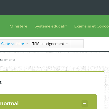
Ministère
Système éducatif
Examens et Conco
Sous sys
Le Ministre
Offre de formation
Inscriptions
Carte scolaire
Télé-enseignement
Sous sys
Le SEESEN
Progammes d'études
Liste des candidats
Inspection Générale des Services
Manuels scolaires
Résultats
lissements
Inspection Générale des Enseignements
Diplômes disponib
Administration Centrale
s
Services Déconcentrés
Organigramme
 normal