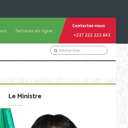
Contactez-nous
urs
Services en ligne
+237 222 223 843
tème francophone
Orientation Conseil
tème anglophone
Gestion du Personnel
Gestion du matricule des
élèves
les
Demande d'actes certificatifs
Le Ministre
Demande de subvention
Acceder au Mail pro