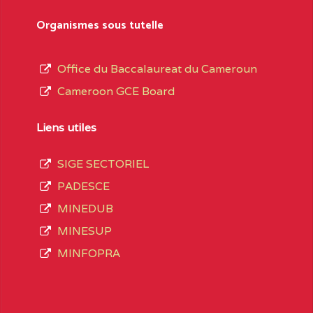
sformation et d’ouverture, le nom du fondateur
Organismes sous tutelle
t, le sous-système, le type d’enseignement
Office du Baccalaureat du Cameroun
Cameroon GCE Board
daire Général
au terme des opérations
 compte 3408 structures réparties ainsi qu’il
Liens utiles
SIGE SECTORIEL
Matricule
, soit :
PADESCE
MINEDUB
INGUE LES
2JJ2WFD111114112
MINESUP
spéciale
MINFOPRA
VALENT DE
2JK2TEFD100001087
AOUNDERE