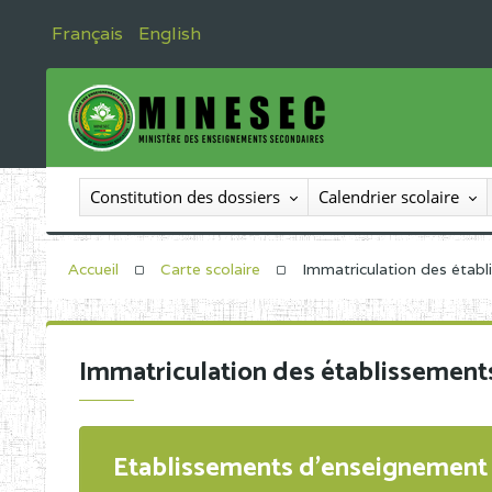
Français
English
Constitution des dossiers
Calendrier scolaire
Accueil
Carte scolaire
Immatriculation des étab
Immatriculation des établissement
Etablissements d'enseignement