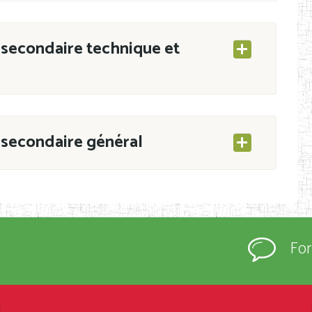
secondaire technique et
secondaire général
ESEC/CAB du 21 mars 2011 portant ouverture
s d’Enseignement Secondaire et Normal (RNE),
Fo
s régulièrement immatriculés et inscrits au
rtées à la connaissance du grand public.
épartement et Arrondissement ; suivent les