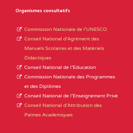
Département
références des textes de création ou de tran
Organismes consultatifs
pour le secteur privé, l’ordre d’enseignemen
Arrondissement
autorisé et le numéro d’immatriculation.
Commission Nationale de l’UNESCO
Noms
Conseil National d’Agrément des
L’offre d’éducation de
l’Enseignement Secon
Localité
Manuels Scolaires et des Matériels
d’immatriculation du mois de septembre 2020
Didactiques
suit :
Conseil National de l’Education
Région
Noms
1950 établissements publics
fonctionnels
Commission Nationale des Programmes
895 CES dont 86 Bilingues
et des Diplômes
ADAMAOUA
INSTITUT POLYVALENT BIL
1055 Lycées dont 351 Bilingues
Conseil National de l’Enseignement Privé
PINTADES BP :
72 établissements avec section bilingue 
Conseil National d'Attribution des
ADAMAOUA
COLLEGE PRIVE LAIC POLY
Palmes Academiques
1358 établissements privés
, soit :
L'ADAMAOUA BP :329 NG
994 établissements privés laïcs