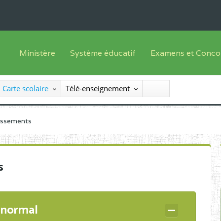
Ministère
Système éducatif
Examens et Conco
Sous sys
Le Ministre
Offre de formation
Inscriptions
Carte scolaire
Télé-enseignement
Sous sys
Le SEESEN
Progammes d'études
Liste des candidats
Inspection Générale des Services
Manuels scolaires
Résultats
lissements
Inspection Générale des Enseignements
Diplômes disponib
Administration Centrale
s
Services Déconcentrés
Organigramme
 normal